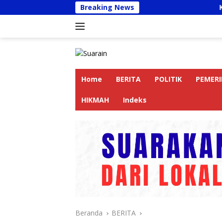
Langsung
Breaking News
Kapolres Langkat
ke
konten
Home
BERITA
POLITIK
PEMER
HIKMAH
Indeks
Beranda
BERITA