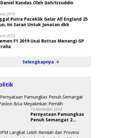
/Daniel Kandas Oleh Goh/Izzuddin
aret 2019
gal Putra Paceklik Gelar All England 25
n, Ini Saran Untuk Jonatan dkk
aret 2019
semen F1 2019 Usai Bottas Menangi GP
ralia
Selengkapnya
olitik
13 November 2024
Pernyataan Pamungkas
Penuh Semangat 2
Paslon Bisa Meyakinkan
Pemilih