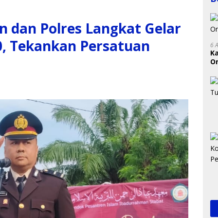
 dan Polres Langkat Gelar
0, Tekankan Persatuan
6 
K
On
RI