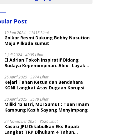
ular Post
19 Juni 2024
11415 Lihat
Golkar Resmi Dukung Bobby Nasution
Maju Pilkada Sumut
3 Juli 2024
4005 Lihat
El Adrian Tokoh Inspiratif Bidang
Budaya Kepemimpinan. Alex : Layak
dan Patut
25 April 2025
3974 Lihat
Kejari Tahan Ketua dan Bendahara
KONI Langkat Atas Dugaan Korupsi
30 April 2025
3570 Lihat
Miliki 13 Istri, MUI Sumut : Tuan Imam
Kampung Kasih Sayang Menyimpang
24 November 2024
3526 Lihat
Kasasi JPU Dikabulkan Eks Bupati
Langkat TRP Dihukum 4 Tahun
Penjara