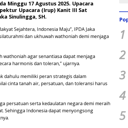
ada Minggu 17 Agustus 2025. Upacara
ktur Upacara (Irup) Kanit III Sat
ka Sinulingga, SH.
Pop
kyat Sejahtera, Indonesia Maju”, IPDA Jaka
1
ilaturahmi dan ukhuwah wathoniah demi menjaga
2
ah wathoniah agar senantiasa dapat menjaga
ara harmonis dan toleran,” ujarnya.
3
 dahulu memiliki peran strategis dalam
ai cinta tanah air, persatuan, dan toleransi harus
4
ga persatuan serta kedaulatan negara demi meraih
yat. Sehingga Indonesia dapat menyongsong
5
nya.