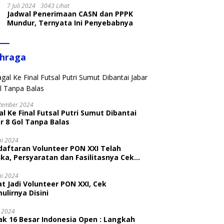
7 Juli 2024
3043 Lihat
Jadwal Penerimaan CASN dan PPPK
Mundur, Ternyata Ini Penyebabnya
ahraga
tember 2024
l Ke Final Futsal Putri Sumut Dibantai
r 8 Gol Tanpa Balas
ni 2024
daftaran Volunteer PON XXI Telah
ka, Persyaratan dan Fasilitasnya Cek
ni
ni 2024
t Jadi Volunteer PON XXI, Cek
ulirnya Disini
i 2024
ak 16 Besar Indonesia Open : Langkah