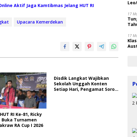
Leo
nline Aktif Jaga Kamtibmas Jelang HUT RI
17 M
Tung
gkat
Upacara Kemerdekan
Tahu
17 M
Kla
Aust
Disdik Langkat Wajibkan
P
Sekolah Unggah Konten
Setiap Hari, Pengamat Soroti
Perlindungan Data Anak
HUT RI Ke-81, Ricky
 Buka Turnamen
akraw RA Cup I 2026