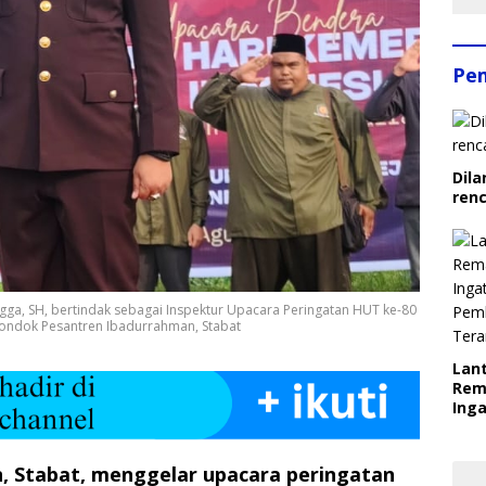
Pe
Dila
ren
ulingga, SH, bertindak sebagai Inspektur Upacara Peringatan HUT ke-80
Pondok Pesantren Ibadurrahman, Stabat
Lant
Rem
Inga
Pem
Ter
 Stabat, menggelar upacara peringatan