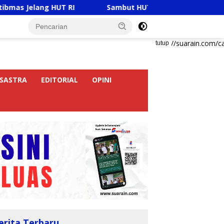
T RI
Sambut HUT RI Ke-81, Ricky Anthony Buka Turna
https://suarain.com/c
tutup
SASTRA
EDITORIAL
OPINI
erita Terbaru