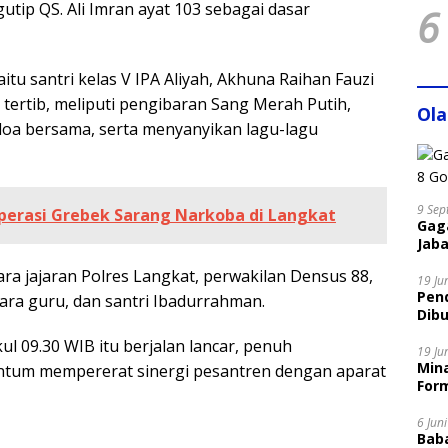
tip QS. Ali Imran ayat 103 sebagai dasar
6
tu santri kelas V IPA Aliyah, Akhuna Raihan Fauzi
tertib, meliputi pengibaran Sang Merah Putih,
Ol
doa bersama, serta menyanyikan lagu-lagu
9 Sep
perasi Grebek Sarang Narkoba di Langkat
Gaga
Jaba
ra jajaran Polres Langkat, perwakilan Densus 88,
19 Ju
Pen
ra guru, dan santri Ibadurrahman.
Dibu
Disi
l 09.30 WIB itu berjalan lancar, penuh
19 Ju
Mina
ntum mempererat sinergi pesantren dengan aparat
Form
6 Jun
Bab