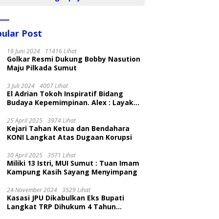
ular Post
19 Juni 2024
11416 Lihat
Golkar Resmi Dukung Bobby Nasution
Maju Pilkada Sumut
3 Juli 2024
4007 Lihat
El Adrian Tokoh Inspiratif Bidang
Budaya Kepemimpinan. Alex : Layak
dan Patut
25 April 2025
3974 Lihat
Kejari Tahan Ketua dan Bendahara
KONI Langkat Atas Dugaan Korupsi
30 April 2025
3571 Lihat
Miliki 13 Istri, MUI Sumut : Tuan Imam
Kampung Kasih Sayang Menyimpang
24 November 2024
3529 Lihat
Kasasi JPU Dikabulkan Eks Bupati
Langkat TRP Dihukum 4 Tahun
Penjara