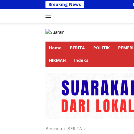
Langsung
Breaking News
Kapolres Langkat A
ke
konten
Home
BERITA
POLITIK
PEMER
HIKMAH
Indeks
Beranda
BERITA