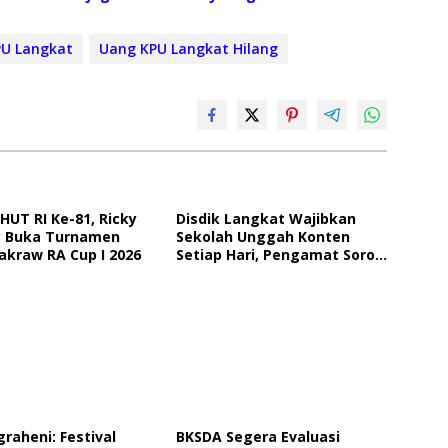
PU Langkat
Uang KPU Langkat Hilang
HUT RI Ke-81, Ricky
Disdik Langkat Wajibkan
 Buka Turnamen
Sekolah Unggah Konten
akraw RA Cup I 2026
Setiap Hari, Pengamat Soroti
Perlindungan Data Anak
graheni: Festival
BKSDA Segera Evaluasi