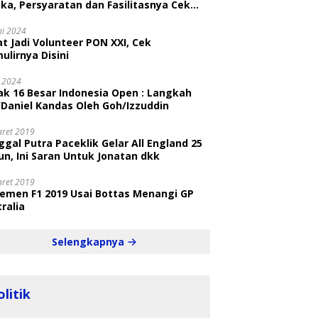
ka, Persyaratan dan Fasilitasnya Cek
ni
ni 2024
t Jadi Volunteer PON XXI, Cek
ulirnya Disini
i 2024
ak 16 Besar Indonesia Open : Langkah
/Daniel Kandas Oleh Goh/Izzuddin
aret 2019
gal Putra Paceklik Gelar All England 25
n, Ini Saran Untuk Jonatan dkk
aret 2019
semen F1 2019 Usai Bottas Menangi GP
ralia
Selengkapnya
olitik