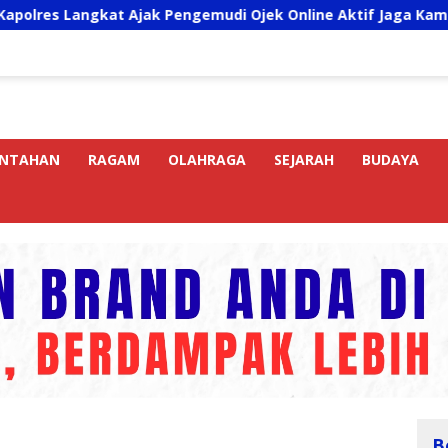
jak Pengemudi Ojek Online Aktif Jaga Kamtibmas Jelang HUT 
INTAHAN
RAGAM
OLAHRAGA
SEJARAH
BUDAYA
B