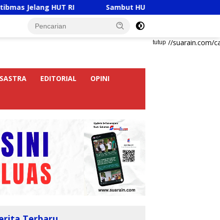
RI
Sambut HUT RI Ke-81, Ricky Anthony Buka Turname
https://suarain.com/c
tutup
SASTRA
EDITORIAL
OPINI
erita Terbaru