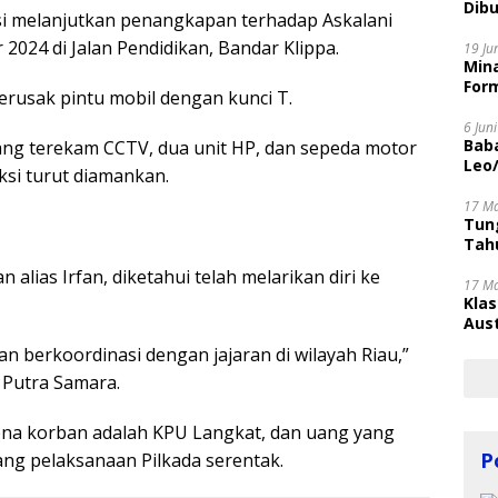
Dibu
i melanjutkan penangkapan terhadap Askalani
Disi
 2024 di Jalan Pendidikan, Bandar Klippa.
19 Ju
Mina
Form
rusak pintu mobil dengan kunci T.
6 Jun
Bab
ang terekam CCTV, dua unit HP, dan sepeda motor
Leo
si turut diamankan.
17 M
Tung
Tahu
alias Irfan, diketahui telah melarikan diri ke
17 M
Kla
Aust
n berkoordinasi dengan jajaran di wilayah Riau,”
u Putra Samara.
rena korban adalah KPU Langkat, dan uang yang
P
ng pelaksanaan Pilkada serentak.