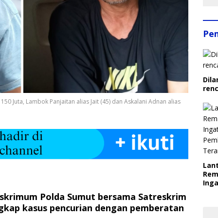
Pe
Dila
ren
0 Juta, Lambok Panjaitan alias Jait (45) dan Askalani Adnan alias
Lant
Rem
Inga
Pem
reskrimum Polda Sumut bersama Satreskrim
Ter
ngkap kasus pencurian dengan pemberatan