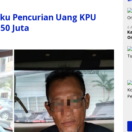
laku Pencurian Uang KPU
50 Juta
6 
K
On
RI