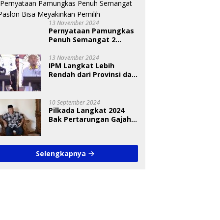
13 November 2024
Pernyataan Pamungkas
Penuh Semangat 2
Paslon Bisa Meyakinkan
Pemilih
13 November 2024
IPM Langkat Lebih
Rendah dari Provinsi dan
Nasional Diungkap Saat
Debat Pilkada
10 September 2024
Pilkada Langkat 2024
Bak Pertarungan Gajah
dan Semut
Selengkapnya