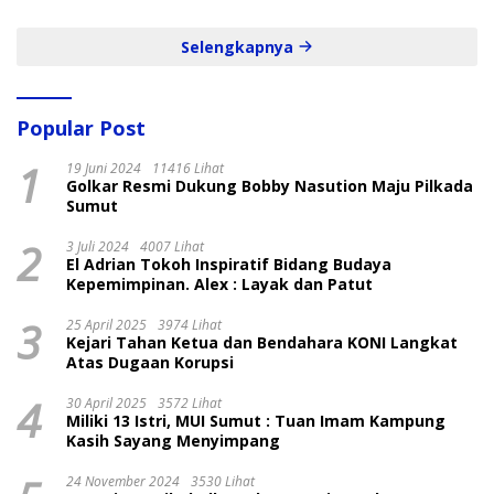
Selengkapnya
Popular Post
1
19 Juni 2024
11416 Lihat
Golkar Resmi Dukung Bobby Nasution Maju Pilkada
Sumut
2
3 Juli 2024
4007 Lihat
El Adrian Tokoh Inspiratif Bidang Budaya
Kepemimpinan. Alex : Layak dan Patut
3
25 April 2025
3974 Lihat
Kejari Tahan Ketua dan Bendahara KONI Langkat
Atas Dugaan Korupsi
4
30 April 2025
3572 Lihat
Miliki 13 Istri, MUI Sumut : Tuan Imam Kampung
Kasih Sayang Menyimpang
24 November 2024
3530 Lihat