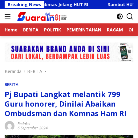
Langsung
a Kamtibmas Jelang HUT RI
Breaking News
Sambut HUT RI Ke-81, Ric
ke
konten
Home
BERITA
POLITIK
PEMERINTAHAN
RAGAM
OLA
Beranda
BERITA
BERITA
Pj Bupati Langkat melantik 799
Guru honorer, Dinilai Abaikan
Ombudsman dan Komnas Ham RI
Redaksi
6 September 2024