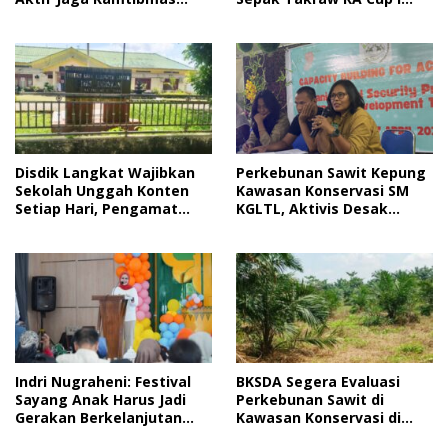
2026
Jelang HUT RI
Disdik Langkat Wajibkan
Perkebunan Sawit Kepung
Sekolah Unggah Konten
Kawasan Konservasi SM
Setiap Hari, Pengamat
KGLTL, Aktivis Desak
Soroti Perlindungan Data
Penindakan
Anak
Indri Nugraheni: Festival
BKSDA Segera Evaluasi
Sayang Anak Harus Jadi
Perkebunan Sawit di
Gerakan Berkelanjutan
Kawasan Konservasi di
Perlindungan Anak
Langkat