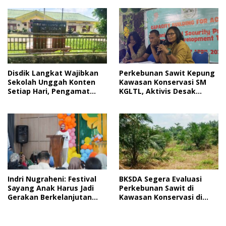
Disdik Langkat Wajibkan
Perkebunan Sawit Kepung
Sekolah Unggah Konten
Kawasan Konservasi SM
Setiap Hari, Pengamat
KGLTL, Aktivis Desak
Soroti Perlindungan Data
Penindakan
Anak
Indri Nugraheni: Festival
BKSDA Segera Evaluasi
Sayang Anak Harus Jadi
Perkebunan Sawit di
Gerakan Berkelanjutan
Kawasan Konservasi di
Perlindungan Anak
Langkat