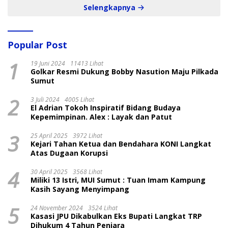
Selengkapnya
Popular Post
1
19 Juni 2024
11413 Lihat
Golkar Resmi Dukung Bobby Nasution Maju Pilkada
Sumut
2
3 Juli 2024
4005 Lihat
El Adrian Tokoh Inspiratif Bidang Budaya
Kepemimpinan. Alex : Layak dan Patut
3
25 April 2025
3972 Lihat
Kejari Tahan Ketua dan Bendahara KONI Langkat
Atas Dugaan Korupsi
4
30 April 2025
3568 Lihat
Miliki 13 Istri, MUI Sumut : Tuan Imam Kampung
Kasih Sayang Menyimpang
5
24 November 2024
3524 Lihat
Kasasi JPU Dikabulkan Eks Bupati Langkat TRP
Dihukum 4 Tahun Penjara