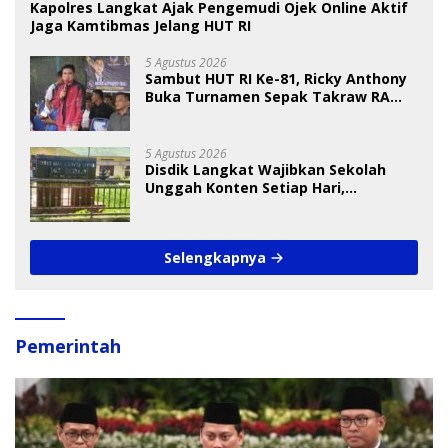
Kapolres Langkat Ajak Pengemudi Ojek Online Aktif
Jaga Kamtibmas Jelang HUT RI
5 Agustus 2026
Sambut HUT RI Ke-81, Ricky Anthony
Buka Turnamen Sepak Takraw RA
Cup I 2026
5 Agustus 2026
Disdik Langkat Wajibkan Sekolah
Unggah Konten Setiap Hari,
Pengamat Soroti Perlindungan Data
Anak
Selengkapnya
Pemerintah