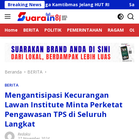
Langsung
 Aktif Jaga Kamtibmas Jelang HUT RI
Breaking News
Sambut HUT RI 
ke
konten
Home
BERITA
POLITIK
PEMERINTAHAN
RAGAM
OLA
Beranda
BERITA
BERITA
Mengantisipasi Kecurangan
Lawan Institute Minta Perketat
Pengawasan TPS di Seluruh
Langkat
Redaksi
27 November 2024