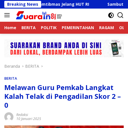
Langsung
Jaga Kamtibmas Jelang HUT RI
Breaking News
Sambut HUT RI Ke-81, R
ke
konten
Home
BERITA
POLITIK
PEMERINTAHAN
RAGAM
OLA
Beranda
BERITA
BERITA
Melawan Guru Pemkab Langkat
Kalah Telak di Pengadilan Skor 2 –
0
Redaksi
10 Januari 2025