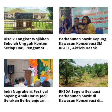
2026
Jelang HUT RI
Disdik Langkat Wajibkan
Perkebunan Sawit Kepung
Sekolah Unggah Konten
Kawasan Konservasi SM
Setiap Hari, Pengamat
KGLTL, Aktivis Desak
Soroti Perlindungan Data
Penindakan
Anak
Indri Nugraheni: Festival
BKSDA Segera Evaluasi
Sayang Anak Harus Jadi
Perkebunan Sawit di
Gerakan Berkelanjutan
Kawasan Konservasi di
Perlindungan Anak
Langkat