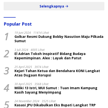
Selengkapnya
Popular Post
1
19 Juni 2024
11414 Lihat
Golkar Resmi Dukung Bobby Nasution Maju Pilkada
Sumut
2
3 Juli 2024
4005 Lihat
El Adrian Tokoh Inspiratif Bidang Budaya
Kepemimpinan. Alex : Layak dan Patut
3
25 April 2025
3974 Lihat
Kejari Tahan Ketua dan Bendahara KONI Langkat
Atas Dugaan Korupsi
4
30 April 2025
3568 Lihat
Miliki 13 Istri, MUI Sumut : Tuan Imam Kampung
Kasih Sayang Menyimpang
5
24 November 2024
3525 Lihat
Kasasi JPU Dikabulkan Eks Bupati Langkat TRP