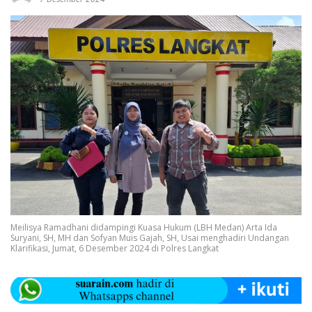
Meilisya Ramadhani didampingi Kuasa Hukum (LBH Medan) Arta Ida
Suryani, SH, MH dan Sofyan Muis Gajah, SH, Usai menghadiri Undangan
Klarifikasi, Jumat, 6 Desember 2024 di Polres Langkat