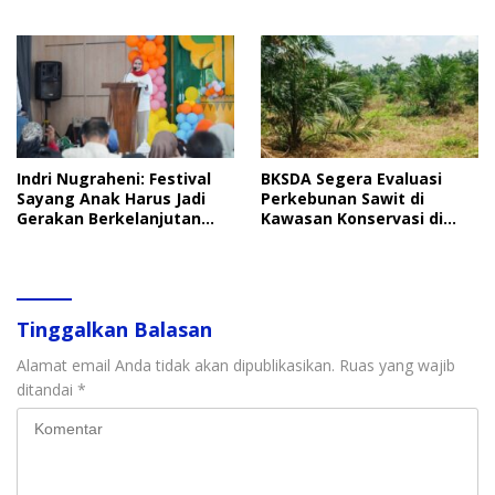
Soroti Perlindungan Data
Penindakan
Anak
Indri Nugraheni: Festival
BKSDA Segera Evaluasi
Sayang Anak Harus Jadi
Perkebunan Sawit di
Gerakan Berkelanjutan
Kawasan Konservasi di
Perlindungan Anak
Langkat
Tinggalkan Balasan
Alamat email Anda tidak akan dipublikasikan.
Ruas yang wajib
ditandai
*