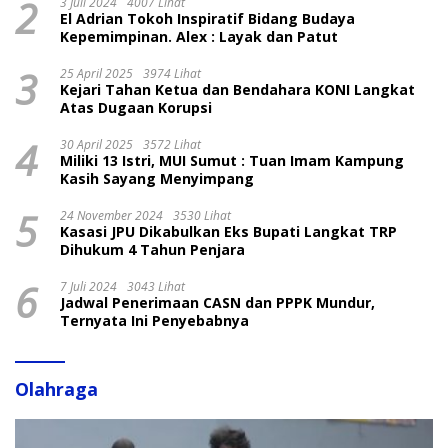
2
3 Juli 2024
4007 Lihat
El Adrian Tokoh Inspiratif Bidang Budaya
Kepemimpinan. Alex : Layak dan Patut
3
25 April 2025
3974 Lihat
Kejari Tahan Ketua dan Bendahara KONI Langkat
Atas Dugaan Korupsi
4
30 April 2025
3572 Lihat
Miliki 13 Istri, MUI Sumut : Tuan Imam Kampung
Kasih Sayang Menyimpang
5
24 November 2024
3530 Lihat
Kasasi JPU Dikabulkan Eks Bupati Langkat TRP
Dihukum 4 Tahun Penjara
6
7 Juli 2024
3043 Lihat
Jadwal Penerimaan CASN dan PPPK Mundur,
Ternyata Ini Penyebabnya
Olahraga