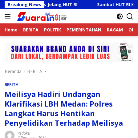
Langsung
s Jelang HUT RI
Breaking News
Sambut HUT RI Ke-81, Ricky Anthony 
ke
konten
Home
BERITA
POLITIK
PEMERINTAHAN
RAGAM
OLA
Beranda
BERITA
BERITA
Meilisya Hadiri Undangan
Klarifikasi LBH Medan: Polres
Langkat Harus Hentikan
Penyelidikan Terhadap Meilisya
Redaksi
7 Desember 2024