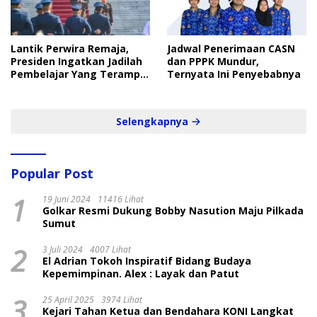
Lantik Perwira Remaja,
Jadwal Penerimaan CASN
Presiden Ingatkan Jadilah
dan PPPK Mundur,
Pembelajar Yang Terampil
Ternyata Ini Penyebabnya
dan Cepat
Selengkapnya
Popular Post
1
19 Juni 2024
11416 Lihat
Golkar Resmi Dukung Bobby Nasution Maju Pilkada
Sumut
2
3 Juli 2024
4007 Lihat
El Adrian Tokoh Inspiratif Bidang Budaya
Kepemimpinan. Alex : Layak dan Patut
3
25 April 2025
3974 Lihat
Kejari Tahan Ketua dan Bendahara KONI Langkat