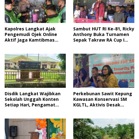
Sambut HUT RI Ke-81, Ricky
Kapolres Langkat Ajak
Anthony Buka Turnamen
Pengemudi Ojek Online
Sepak Takraw RA Cup I
Aktif Jaga Kamtibmas
2026
Jelang HUT RI
Disdik Langkat Wajibkan
Perkebunan Sawit Kepung
Sekolah Unggah Konten
Kawasan Konservasi SM
Setiap Hari, Pengamat
KGLTL, Aktivis Desak
Soroti Perlindungan Data
Penindakan
Anak