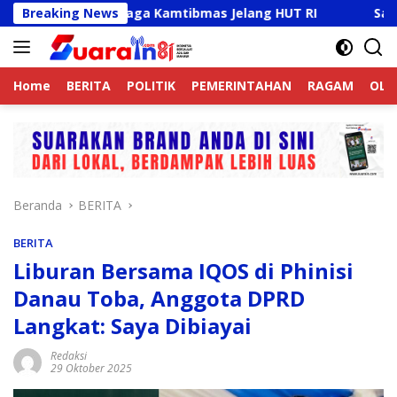
Langsung
 Aktif Jaga Kamtibmas Jelang HUT RI
Breaking News
Sambut HUT RI 
ke
konten
Home
BERITA
POLITIK
PEMERINTAHAN
RAGAM
OLA
Beranda
BERITA
BERITA
Liburan Bersama IQOS di Phinisi
Danau Toba, Anggota DPRD
Langkat: Saya Dibiayai
Redaksi
29 Oktober 2025