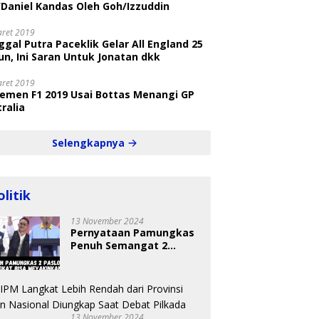
/Daniel Kandas Oleh Goh/Izzuddin
aret 2019
gal Putra Paceklik Gelar All England 25
n, Ini Saran Untuk Jonatan dkk
aret 2019
semen F1 2019 Usai Bottas Menangi GP
ralia
Selengkapnya
olitik
13 November 2024
Pernyataan Pamungkas
Penuh Semangat 2
Paslon Bisa Meyakinkan
Pemilih
13 November 2024