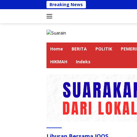
Langsung
Breaking News
Kapolr
ke
konten
Home
BERITA
POLITIK
PEMER
HIKMAH
Indeks
Liburan Bersama IQOS