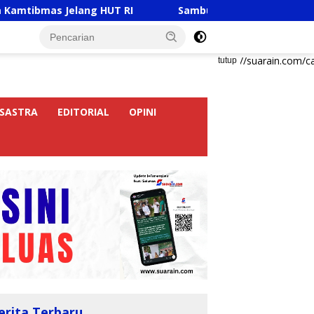
 Jelang HUT RI
Sambut HUT RI Ke-81, Ricky Anthony B
https://suarain.com/c
tutup
SASTRA
EDITORIAL
OPINI
erita Terbaru