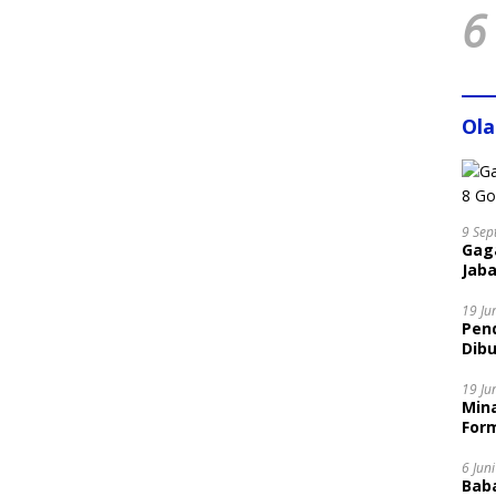
6
Ol
9 Sep
Gaga
Jaba
19 Ju
Pen
Dibu
Disi
19 Ju
Mina
Form
6 Jun
Bab