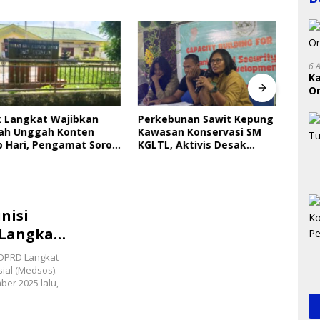
6 
K
On
RI
Langkat Wajibkan
Perkebunan Sawit Kepung
Indri
 Unggah Konten
Kawasan Konservasi SM
Saya
ari, Pengamat Soroti
KGLTL, Aktivis Desak
Gera
ungan Data Anak
Penindakan
Perl
nisi
Langkat:
a DPRD Langkat
ial (Medsos).
ber 2025 lalu,