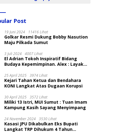
ular Post
19 Juni 2024
11416 Lihat
Golkar Resmi Dukung Bobby Nasution
Maju Pilkada Sumut
3 Juli 2024
4007 Lihat
El Adrian Tokoh Inspiratif Bidang
Budaya Kepemimpinan. Alex : Layak
dan Patut
25 April 2025
3974 Lihat
Kejari Tahan Ketua dan Bendahara
KONI Langkat Atas Dugaan Korupsi
30 April 2025
3572 Lihat
Miliki 13 Istri, MUI Sumut : Tuan Imam
Kampung Kasih Sayang Menyimpang
24 November 2024
3530 Lihat
Kasasi JPU Dikabulkan Eks Bupati
Langkat TRP Dihukum 4 Tahun
Penjara