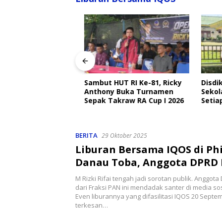
angkat Ajak
Sambut HUT RI Ke-81, Ricky
Disdik 
Ojek Online Aktif
Anthony Buka Turnamen
Sekolah
bmas Jelang HUT
Sepak Takraw RA Cup I 2026
Setiap H
Perlind
BERITA
29 Oktober 2025
Liburan Bersama IQOS di Phi
Danau Toba, Anggota DPRD 
Saya Dibiayai
M Rizki Rifai tengah jadi sorotan publik. Anggot
dari Fraksi PAN ini mendadak santer di media sos
Even liburannya yang difasilitasi IQOS 20 Septem
terkesan…