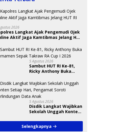
Agustus 2026
apolres Langkat Ajak Pengemudi Ojek
line Aktif Jaga Kamtibmas Jelang HUT
U
T
 Nugraheni: Festival
BKSDA Segera Evaluasi
S
ng Anak Harus Jadi
Perkebunan Sawit di
A
kan Berkelanjutan
Kawasan Konservasi di
5 Agustus 2026
indungan Anak
Langkat
Sambut HUT RI Ke-81,
Ricky Anthony Buka
Turnamen Sepak
Takraw RA Cup I 2026
5 Agustus 2026
Disdik Langkat Wajibkan
Sekolah Unggah Konten
Setiap Hari, Pengamat
Soroti Perlindungan
Selengkapnya
Data Anak