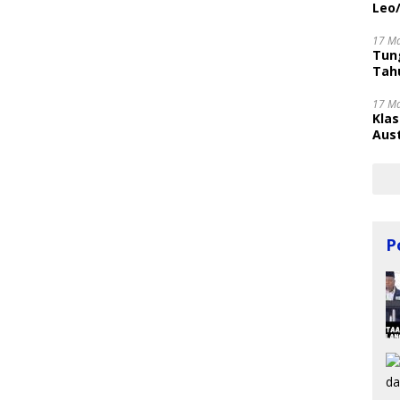
Leo
17 M
Tung
Tahu
17 M
Kla
Aust
P