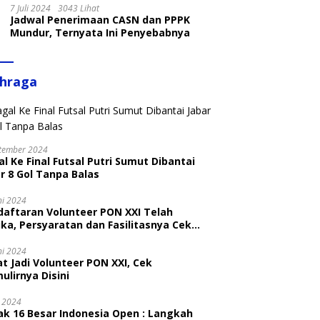
7 Juli 2024
3043 Lihat
Jadwal Penerimaan CASN dan PPPK
Mundur, Ternyata Ini Penyebabnya
ahraga
tember 2024
l Ke Final Futsal Putri Sumut Dibantai
r 8 Gol Tanpa Balas
ni 2024
daftaran Volunteer PON XXI Telah
ka, Persyaratan dan Fasilitasnya Cek
ni
ni 2024
t Jadi Volunteer PON XXI, Cek
ulirnya Disini
i 2024
ak 16 Besar Indonesia Open : Langkah