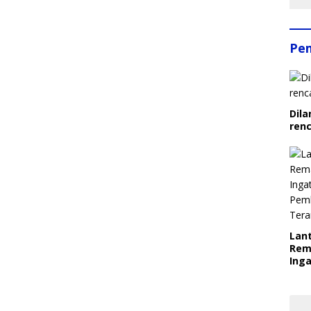
Pe
Dila
ren
Lant
Rem
Inga
Pem
Ter