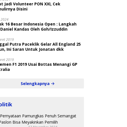
t Jadi Volunteer PON XXI, Cek
ulirnya Disini
i 2024
ak 16 Besar Indonesia Open : Langkah
/Daniel Kandas Oleh Goh/Izzuddin
aret 2019
gal Putra Paceklik Gelar All England 25
n, Ini Saran Untuk Jonatan dkk
aret 2019
semen F1 2019 Usai Bottas Menangi GP
ralia
Selengkapnya
olitik