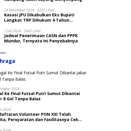
24 November 2024
3520 Lihat
Kasasi JPU Dikabulkan Eks Bupati
Langkat TRP Dihukum 4 Tahun
Penjara
7 Juli 2024
3042 Lihat
Jadwal Penerimaan CASN dan PPPK
Mundur, Ternyata Ini Penyebabnya
ahraga
tember 2024
l Ke Final Futsal Putri Sumut Dibantai
r 8 Gol Tanpa Balas
ni 2024
daftaran Volunteer PON XXI Telah
ka, Persyaratan dan Fasilitasnya Cek
ni
ni 2024