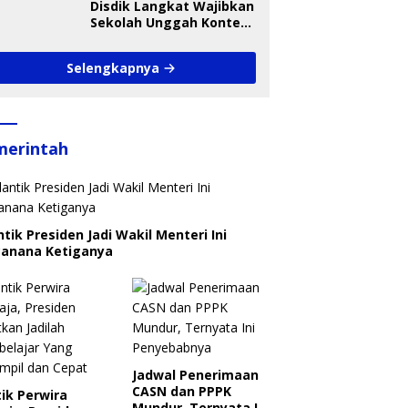
Disdik Langkat Wajibkan
Sekolah Unggah Konten
Setiap Hari, Pengamat
Soroti Perlindungan
Selengkapnya
Data Anak
merintah
ntik Presiden Jadi Wakil Menteri Ini
canana Ketiganya
Jadwal Penerimaan
CASN dan PPPK
ik Perwira
Mundur, Ternyata Ini