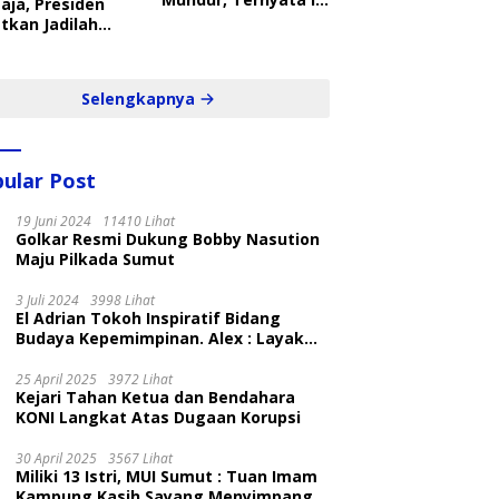
aja, Presiden
Penyebabnya
tkan Jadilah
belajar Yang
ampil dan Cepat
Selengkapnya
ular Post
19 Juni 2024
11410 Lihat
Golkar Resmi Dukung Bobby Nasution
Maju Pilkada Sumut
3 Juli 2024
3998 Lihat
El Adrian Tokoh Inspiratif Bidang
Budaya Kepemimpinan. Alex : Layak
dan Patut
25 April 2025
3972 Lihat
Kejari Tahan Ketua dan Bendahara
KONI Langkat Atas Dugaan Korupsi
30 April 2025
3567 Lihat
Miliki 13 Istri, MUI Sumut : Tuan Imam
Kampung Kasih Sayang Menyimpang