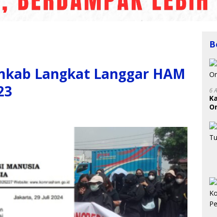
B
mkab Langkat Langgar HAM
23
6 
K
On
RI