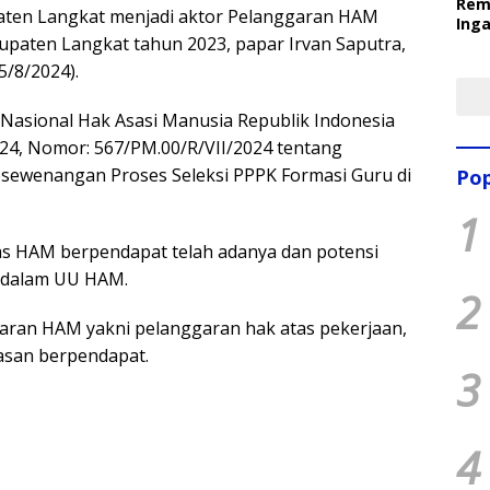
Rem
aten Langkat menjadi aktor Pelanggaran HAM
Inga
upaten Langkat tahun 2023, papar Irvan Saputra,
Pem
Ter
5/8/2024).
 Nasional Hak Asasi Manusia Republik Indonesia
224, Nomor: 567/PM.00/R/VII/2024 tentang
sewenangan Proses Seleksi PPPK Formasi Guru di
Pop
1
as HAM berpendapat telah adanya dan potensi
 dalam UU HAM.
2
an HAM yakni pelanggaran hak atas pekerjaan,
asan berpendapat.
3
4