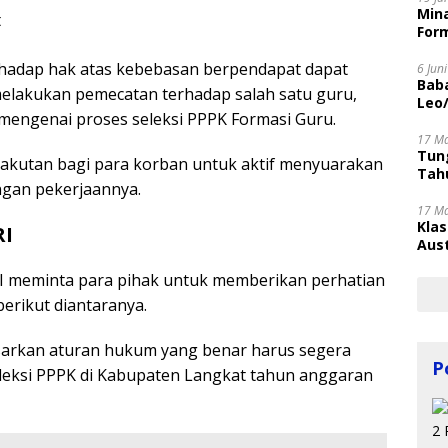
Mina
t
Form
rhadap hak atas kebebasan berpendapat dapat
6 Jun
Bab
 melakukan pemecatan terhadap salah satu guru,
Leo
ngenai proses seleksi PPPK Formasi Guru.
17 M
Tung
takutan bagi para korban untuk aktif menyuarakan
Tahu
ngan pekerjaannya.
17 M
Kla
RI
Aust
I meminta para pihak untuk memberikan perhatian
erikut diantaranya.
arkan aturan hukum yang benar harus segera
P
leksi PPPK di Kabupaten Langkat tahun anggaran