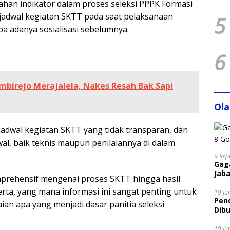
ahan indikator dalam proses seleksi PPPK Formasi
dwal kegiatan SKTT pada saat pelaksanaan
5
pa adanya sosialisasi sebelumnya.
6
mbirejo Merajalela, Nakes Resah Bak Sapi
Ol
adwal kegiatan SKTT yang tidak transparan, dan
wal, baik teknis maupun penilaiannya di dalam
9 Sep
Gaga
Jaba
mprehensif mengenai proses SKTT hingga hasil
erta, yang mana informasi ini sangat penting untuk
19 Ju
Pen
ian apa yang menjadi dasar panitia seleksi
Dibu
Disi
19 Ju