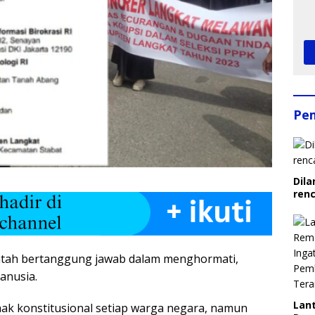
Pe
Dila
ren
tah bertanggung jawab dalam menghormati,
anusia.
Lant
k konstitusional setiap warga negara, namun