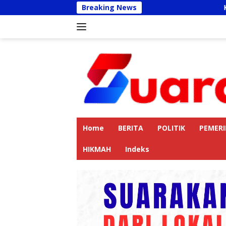
Langsung
Breaking News
Kapolres Langkat 
ke
konten
Home
BERITA
POLITIK
PEMER
HIKMAH
Indeks