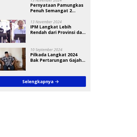
13 November 2024
Pernyataan Pamungkas
Penuh Semangat 2
Paslon Bisa Meyakinkan
Pemilih
13 November 2024
IPM Langkat Lebih
Rendah dari Provinsi dan
Nasional Diungkap Saat
Debat Pilkada
10 September 2024
Pilkada Langkat 2024
Bak Pertarungan Gajah
dan Semut
Selengkapnya