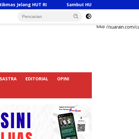
 RI
Sambut HUT RI Ke-81, Ricky Anthony Buka Turnam
https://suarain.com/c
tutup
SASTRA
EDITORIAL
OPINI