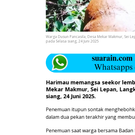
Warga Dusun Pancasila, Desa Mekar Makmur, Sei L
pada Selasa siang, 24 Juni 2025
Harimau memangsa seekor lembu
Mekar Makmur, Sei Lepan, Lang
siang, 24 Juni 2025.
Penemuan itupun sontak menghebohka
dalam dua pekan terakhir yang membua
Penemuan saat warga bersama Badan K