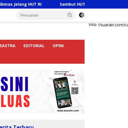
HUT RI
Sambut HUT RI Ke-81, Ricky Anthony Buka Turn
https://suarain.com/c
tutup
SASTRA
EDITORIAL
OPINI
erita Terbaru