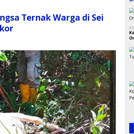
gsa Ternak Warga di Sei
Ekor
6 
K
On
RI