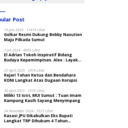
ular Post
19 Juni 2024
11414 Lihat
Golkar Resmi Dukung Bobby Nasution
Maju Pilkada Sumut
3 Juli 2024
4005 Lihat
El Adrian Tokoh Inspiratif Bidang
Budaya Kepemimpinan. Alex : Layak
dan Patut
25 April 2025
3974 Lihat
Kejari Tahan Ketua dan Bendahara
KONI Langkat Atas Dugaan Korupsi
30 April 2025
3570 Lihat
Miliki 13 Istri, MUI Sumut : Tuan Imam
Kampung Kasih Sayang Menyimpang
24 November 2024
3525 Lihat
Kasasi JPU Dikabulkan Eks Bupati
Langkat TRP Dihukum 4 Tahun
Penjara