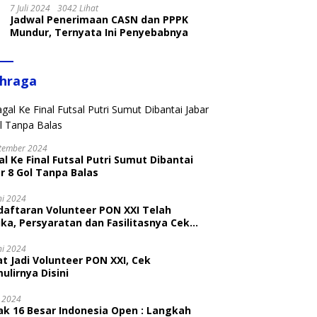
7 Juli 2024
3042 Lihat
Jadwal Penerimaan CASN dan PPPK
Mundur, Ternyata Ini Penyebabnya
ahraga
tember 2024
l Ke Final Futsal Putri Sumut Dibantai
r 8 Gol Tanpa Balas
ni 2024
daftaran Volunteer PON XXI Telah
ka, Persyaratan dan Fasilitasnya Cek
ni
ni 2024
t Jadi Volunteer PON XXI, Cek
ulirnya Disini
i 2024
ak 16 Besar Indonesia Open : Langkah