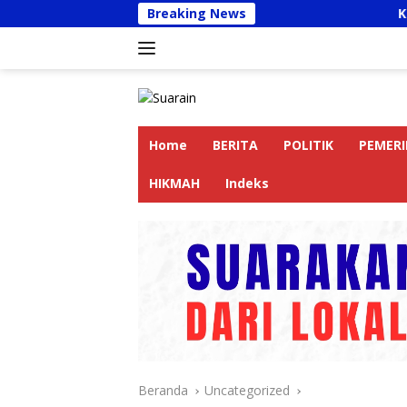
Langsung
Breaking News
Kapolres Langka
ke
konten
Home
BERITA
POLITIK
PEMER
HIKMAH
Indeks
Beranda
Uncategorized