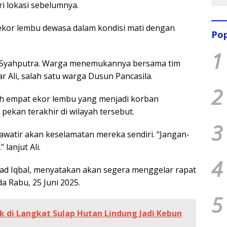
ri lokasi sebelumnya.
kor lembu dewasa dalam kondisi mati dengan
Pop
1
 Syahputra. Warga menemukannya bersama tim
ar Ali, salah satu warga Dusun Pancasila.
2
dah empat ekor lembu yang menjadi korban
ekan terakhir di wilayah tersebut.
3
atir akan keselamatan mereka sendiri. “Jangan-
lanjut Ali.
4
d Iqbal, menyatakan akan segera menggelar rapat
a Rabu, 25 Juni 2025.
5
 di Langkat Sulap Hutan Lindung Jadi Kebun