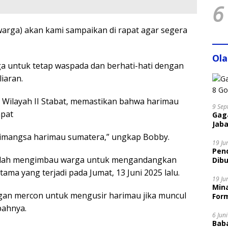
6
warga) akan kami sampaikan di rapat agar segera
Ol
 untuk tetap waspada dan berhati-hati dengan
iaran.
Wilayah II Stabat, memastikan bahwa harimau
9 Sep
pat
Gaga
Jaba
dimangsa harimau sumatera,” ungkap Bobby.
19 Ju
Pen
elah mengimbau warga untuk mengandangkan
Dibu
Disi
ma yang terjadi pada Jumat, 13 Juni 2025 lalu.
19 Ju
Mina
gan mercon untuk mengusir harimau jika muncul
Form
bahnya.
6 Jun
Bab