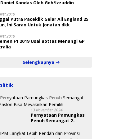
/Daniel Kandas Oleh Goh/Izzuddin
aret 2019
gal Putra Paceklik Gelar All England 25
n, Ini Saran Untuk Jonatan dkk
aret 2019
semen F1 2019 Usai Bottas Menangi GP
ralia
Selengkapnya
olitik
13 November 2024
Pernyataan Pamungkas
Penuh Semangat 2
Paslon Bisa Meyakinkan
Pemilih