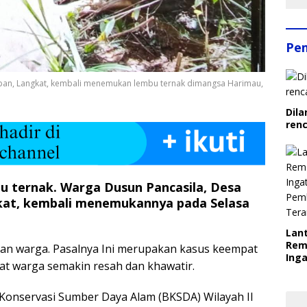
Pe
epan, Langkat, kembali menemukan lembu ternak dimangsa Harimau,
Dila
ren
 ternak. Warga Dusun Pancasila, Desa
kat, kembali menemukannya pada Selasa
Lant
Rem
n warga. Pasalnya Ini merupakan kasus keempat
Inga
t warga semakin resah dan khawatir.
Pem
Ter
onservasi Sumber Daya Alam (BKSDA) Wilayah II