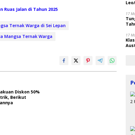
Leo
n Ruas Jalan di Tahun 2025
17 M
Tung
Tahu
gsa Ternak Warga di Sei Lepan
17 M
a Mangsa Ternak Warga
Kla
Aust
P
akuan Diskon 50%
trik, Berikut
annya