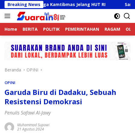
Langsung
 Aktif Jaga Kamtibmas Jelang HUT RI
Breaking News
Sambut HUT RI K
ke
konten
Home
BERITA
POLITIK
PEMERINTAHAN
RAGAM
OLA
Beranda
OPINI
OPINI
Garuda Biru di Dadaku, Sebuah
Resistensi Demokrasi
Penulis Safawi Al-Jawy
Muhammad Supawi
21 Agustus 2024