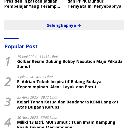
Presiden Ingatkan Jadilah
dan PPPK Mundur,
Pembelajar Yang Terampil
Ternyata Ini Penyebabnya
dan Cepat
Selengkapnya
Popular Post
1
19 Juni 2024
11413 Lihat
Golkar Resmi Dukung Bobby Nasution Maju Pilkada
Sumut
2
3 Juli 2024
4005 Lihat
El Adrian Tokoh Inspiratif Bidang Budaya
Kepemimpinan. Alex : Layak dan Patut
3
25 April 2025
3972 Lihat
Kejari Tahan Ketua dan Bendahara KONI Langkat
Atas Dugaan Korupsi
4
30 April 2025
3568 Lihat
Miliki 13 Istri, MUI Sumut : Tuan Imam Kampung
Kasih Sayang Menyimpang