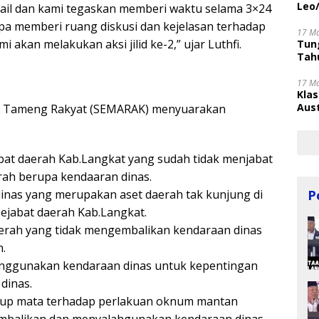
Leo
email dan kami tegaskan memberi waktu selama 3×24
pa memberi ruang diskusi dan kejelasan terhadap
17 M
 akan melakukan aksi jilid ke-2,” ujar Luthfi.
Tung
Tahu
17 M
Kla
Aust
wa Tameng Rakyat (SEMARAK) menyuarakan
at daerah Kab.Langkat yang sudah tidak menjabat
rah berupa kendaaran dinas.
nas yang merupakan aset daerah tak kunjung di
P
jabat daerah Kab.Langkat.
rah yang tidak mengembalikan kendaraan dinas
.
nggunakan kendaraan dinas untuk kepentingan
dinas.
tup mata terhadap perlakuan oknum mantan
embalikan dan menyalahgunakan kendaraan dinas