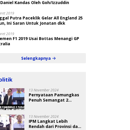
/Daniel Kandas Oleh Goh/Izzuddin
aret 2019
gal Putra Paceklik Gelar All England 25
n, Ini Saran Untuk Jonatan dkk
aret 2019
semen F1 2019 Usai Bottas Menangi GP
ralia
Selengkapnya
olitik
13 November 2024
Pernyataan Pamungkas
Penuh Semangat 2
Paslon Bisa Meyakinkan
Pemilih
13 November 2024
IPM Langkat Lebih
Rendah dari Provinsi dan