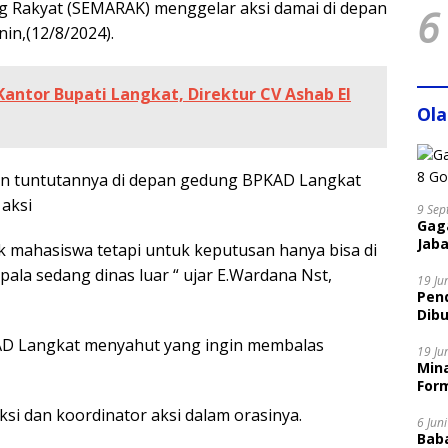
 Rakyat (SEMARAK) menggelar aksi damai di depan
6
n,(12/8/2024).
antor Bupati Langkat, Direktur CV Ashab El
Ol
an tuntutannya di depan gedung BPKAD Langkat
aksi
9 Sep
Gaga
Jaba
k mahasiswa tetapi untuk keputusan hanya bisa di
pala sedang dinas luar “ ujar E.Wardana Nst,
19 Ju
Pen
Dibu
Disi
AD Langkat menyahut yang ingin membalas
19 Ju
Mina
Form
i dan koordinator aksi dalam orasinya.
6 Jun
Bab