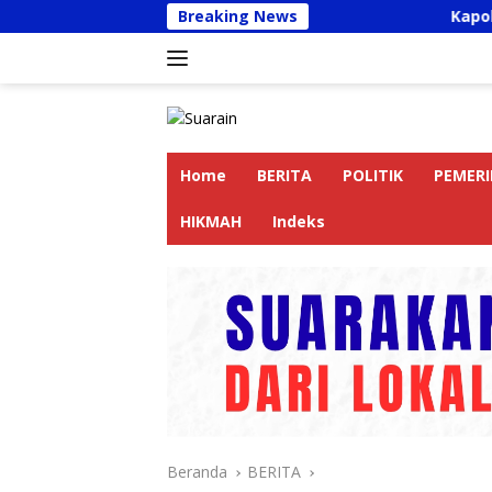
Langsung
Breaking News
Kapolres Langkat Ajak
ke
konten
Home
BERITA
POLITIK
PEMER
HIKMAH
Indeks
Beranda
BERITA