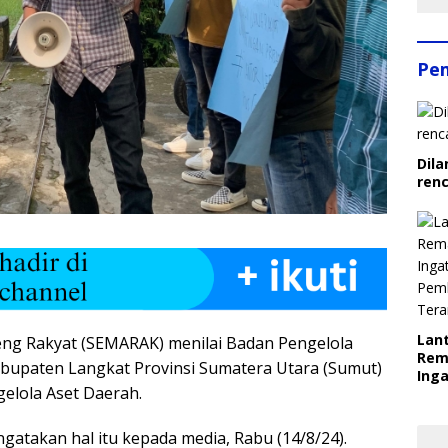
Pe
Dila
ren
Lant
ng Rakyat (SEMARAK) menilai Badan Pengelola
Rem
bupaten Langkat Provinsi Sumatera Utara (Sumut)
Inga
gelola Aset Daerah.
Pem
Ter
atakan hal itu kepada media, Rabu (14/8/24).