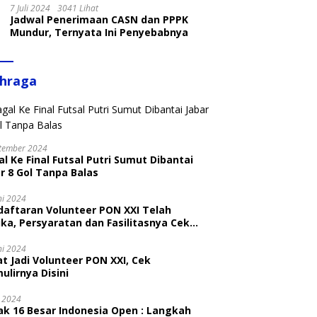
7 Juli 2024
3041 Lihat
Jadwal Penerimaan CASN dan PPPK
Mundur, Ternyata Ini Penyebabnya
ahraga
tember 2024
l Ke Final Futsal Putri Sumut Dibantai
r 8 Gol Tanpa Balas
ni 2024
daftaran Volunteer PON XXI Telah
ka, Persyaratan dan Fasilitasnya Cek
ni
ni 2024
t Jadi Volunteer PON XXI, Cek
ulirnya Disini
i 2024
ak 16 Besar Indonesia Open : Langkah