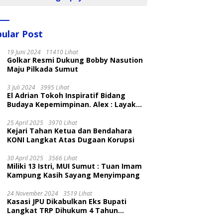
ular Post
19 Juni 2024
11410 Lihat
Golkar Resmi Dukung Bobby Nasution
Maju Pilkada Sumut
3 Juli 2024
3995 Lihat
El Adrian Tokoh Inspiratif Bidang
Budaya Kepemimpinan. Alex : Layak
dan Patut
25 April 2025
3970 Lihat
Kejari Tahan Ketua dan Bendahara
KONI Langkat Atas Dugaan Korupsi
30 April 2025
3566 Lihat
Miliki 13 Istri, MUI Sumut : Tuan Imam
Kampung Kasih Sayang Menyimpang
24 November 2024
3519 Lihat
Kasasi JPU Dikabulkan Eks Bupati
Langkat TRP Dihukum 4 Tahun
Penjara