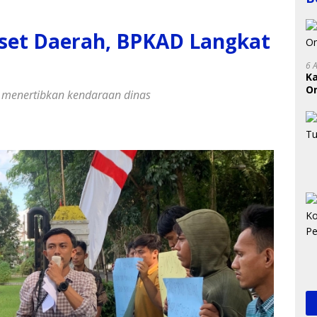
 Aset Daerah, BPKAD Langkat
6 
K
On
menertibkan kendaraan dinas
RI