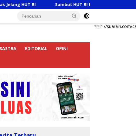
Sambut HUT RI Ke-81, Ricky Anthony Buka Turnamen S
https://suarain.com/c
tutup
SASTRA
EDITORIAL
OPINI
erita Terbaru