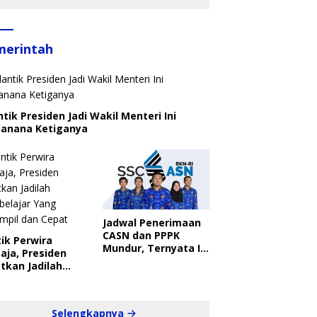
merintah
ntik Presiden Jadi Wakil Menteri Ini
canana Ketiganya
Jadwal Penerimaan
CASN dan PPPK
ik Perwira
Mundur, Ternyata Ini
aja, Presiden
Penyebabnya
tkan Jadilah
belajar Yang
ampil dan Cepat
Selengkapnya