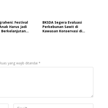
graheni: Festival
BKSDA Segera Evaluasi
Anak Harus Jadi
Perkebunan Sawit di
 Berkelanjutan
Kawasan Konservasi di
ungan Anak
Langkat
Ruas yang wajib ditandai
*