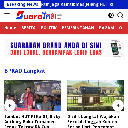
Langsung
ek Online Aktif Jaga Kamtibmas Jelang HUT RI
Breaking News
Sambut
ke
konten
Home
BERITA
POLITIK
PEMERINTAHAN
RAGAM
OLA
BPKAD Langkat
Sambut HUT RI Ke-81, Ricky
Disdik Langkat Wajibkan
Anthony Buka Turnamen
Sekolah Unggah Konten
Sepak Takraw RA Cup I
Setiap Hari, Pengamat