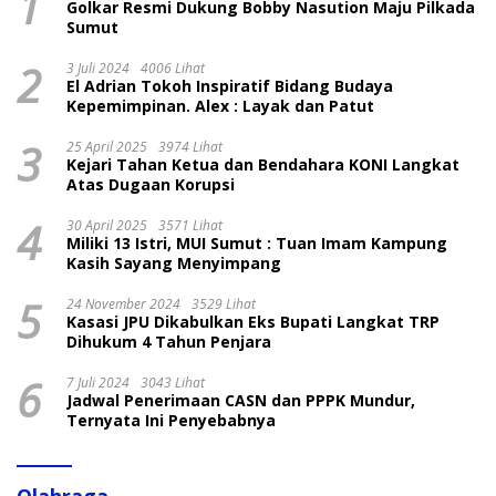
1
Golkar Resmi Dukung Bobby Nasution Maju Pilkada
Sumut
2
3 Juli 2024
4006 Lihat
El Adrian Tokoh Inspiratif Bidang Budaya
Kepemimpinan. Alex : Layak dan Patut
3
25 April 2025
3974 Lihat
Kejari Tahan Ketua dan Bendahara KONI Langkat
Atas Dugaan Korupsi
4
30 April 2025
3571 Lihat
Miliki 13 Istri, MUI Sumut : Tuan Imam Kampung
Kasih Sayang Menyimpang
5
24 November 2024
3529 Lihat
Kasasi JPU Dikabulkan Eks Bupati Langkat TRP
Dihukum 4 Tahun Penjara
6
7 Juli 2024
3043 Lihat
Jadwal Penerimaan CASN dan PPPK Mundur,
Ternyata Ini Penyebabnya