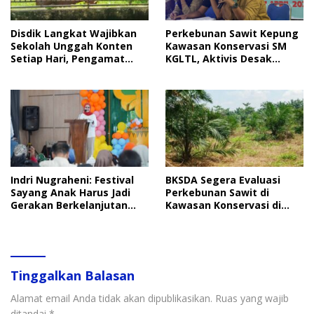
Disdik Langkat Wajibkan
Perkebunan Sawit Kepung
Sekolah Unggah Konten
Kawasan Konservasi SM
Setiap Hari, Pengamat
KGLTL, Aktivis Desak
Soroti Perlindungan Data
Penindakan
Anak
Indri Nugraheni: Festival
BKSDA Segera Evaluasi
Sayang Anak Harus Jadi
Perkebunan Sawit di
Gerakan Berkelanjutan
Kawasan Konservasi di
Perlindungan Anak
Langkat
Tinggalkan Balasan
Alamat email Anda tidak akan dipublikasikan.
Ruas yang wajib
ditandai
*