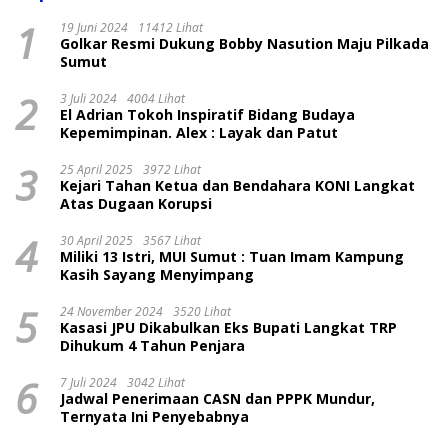
1
19 Juni 2024
11412 Lihat
Golkar Resmi Dukung Bobby Nasution Maju Pilkada
Sumut
2
3 Juli 2024
4004 Lihat
El Adrian Tokoh Inspiratif Bidang Budaya
Kepemimpinan. Alex : Layak dan Patut
3
25 April 2025
3972 Lihat
Kejari Tahan Ketua dan Bendahara KONI Langkat
Atas Dugaan Korupsi
4
30 April 2025
3567 Lihat
Miliki 13 Istri, MUI Sumut : Tuan Imam Kampung
Kasih Sayang Menyimpang
5
24 November 2024
3520 Lihat
Kasasi JPU Dikabulkan Eks Bupati Langkat TRP
Dihukum 4 Tahun Penjara
6
7 Juli 2024
3042 Lihat
Jadwal Penerimaan CASN dan PPPK Mundur,
Ternyata Ini Penyebabnya