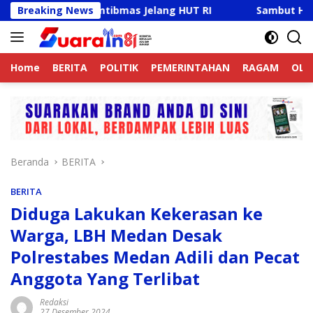
Langsung
a Kamtibmas Jelang HUT RI
Breaking News
Sambut HUT RI Ke-81, Ric
ke
konten
Home
BERITA
POLITIK
PEMERINTAHAN
RAGAM
OLA
Beranda
BERITA
BERITA
Diduga Lakukan Kekerasan ke
Warga, LBH Medan Desak
Polrestabes Medan Adili dan Pecat
Anggota Yang Terlibat
Redaksi
27 Desember 2024