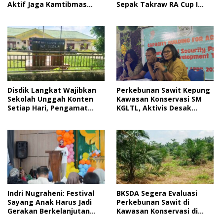
Sepak Takraw RA Cup I
Aktif Jaga Kamtibmas
2026
Jelang HUT RI
Disdik Langkat Wajibkan
Perkebunan Sawit Kepung
Sekolah Unggah Konten
Kawasan Konservasi SM
Setiap Hari, Pengamat
KGLTL, Aktivis Desak
Soroti Perlindungan Data
Penindakan
Anak
Indri Nugraheni: Festival
BKSDA Segera Evaluasi
Sayang Anak Harus Jadi
Perkebunan Sawit di
Gerakan Berkelanjutan
Kawasan Konservasi di
Perlindungan Anak
Langkat