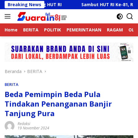
Langsung
HUT RI
Breaking News
Sambut HUT RI Ke-81, Ricky Anthony Buka Tur
ke
konten
Home
BERITA
POLITIK
PEMERINTAHAN
RAGAM
OLA
Beranda
BERITA
BERITA
Beda Pemimpin Beda Pula
Tindakan Penanganan Banjir
Tanjung Pura
Redaksi
19 November 2024