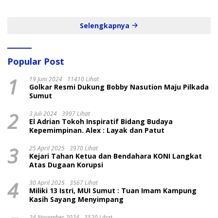
dan Cepat
Selengkapnya
Popular Post
1
19 Juni 2024
11410 Lihat
Golkar Resmi Dukung Bobby Nasution Maju Pilkada
Sumut
2
3 Juli 2024
3997 Lihat
El Adrian Tokoh Inspiratif Bidang Budaya
Kepemimpinan. Alex : Layak dan Patut
3
25 April 2025
3970 Lihat
Kejari Tahan Ketua dan Bendahara KONI Langkat
Atas Dugaan Korupsi
4
30 April 2025
3567 Lihat
Miliki 13 Istri, MUI Sumut : Tuan Imam Kampung
Kasih Sayang Menyimpang
24 November 2024
3520 Lihat