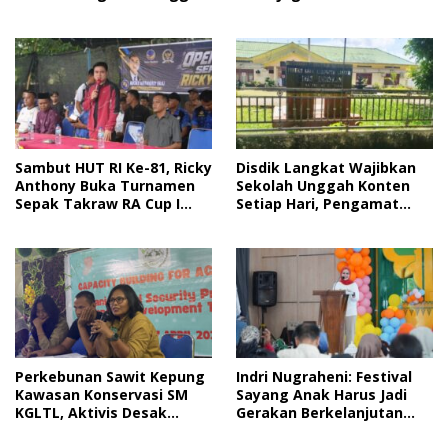
Jelang HUT RI
Bantuan
Sambut HUT RI Ke-81, Ricky
Disdik Langkat Wajibkan
Anthony Buka Turnamen
Sekolah Unggah Konten
Sepak Takraw RA Cup I
Setiap Hari, Pengamat
2026
Soroti Perlindungan Data
Anak
Perkebunan Sawit Kepung
Indri Nugraheni: Festival
Kawasan Konservasi SM
Sayang Anak Harus Jadi
KGLTL, Aktivis Desak
Gerakan Berkelanjutan
Penindakan
Perlindungan Anak