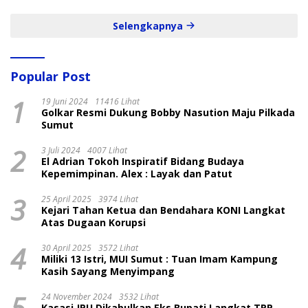
Selengkapnya
Popular Post
1
19 Juni 2024
11416 Lihat
Golkar Resmi Dukung Bobby Nasution Maju Pilkada
Sumut
2
3 Juli 2024
4007 Lihat
El Adrian Tokoh Inspiratif Bidang Budaya
Kepemimpinan. Alex : Layak dan Patut
3
25 April 2025
3974 Lihat
Kejari Tahan Ketua dan Bendahara KONI Langkat
Atas Dugaan Korupsi
4
30 April 2025
3572 Lihat
Miliki 13 Istri, MUI Sumut : Tuan Imam Kampung
Kasih Sayang Menyimpang
5
24 November 2024
3532 Lihat
Kasasi JPU Dikabulkan Eks Bupati Langkat TRP