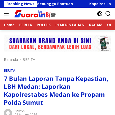
Langsung
Warga Menunggu Bantuan
Breaking News
Kapolres Langkat Ajak Penge
ke
konten
Home
BERITA
POLITIK
PEMERINTAHAN
RAGAM
OLA
Beranda
BERITA
BERITA
7 Bulan Laporan Tanpa Kepastian,
LBH Medan: Laporkan
Kapolrestabes Medan ke Propam
Polda Sumut
Redaksi
21 Januari 2025