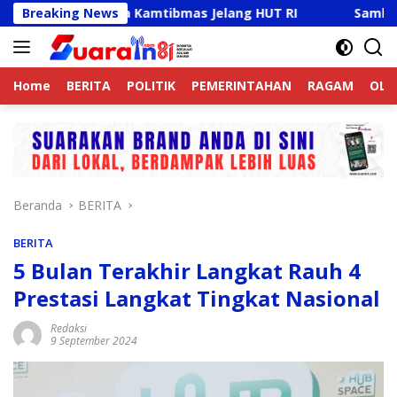
Langsung
ktif Jaga Kamtibmas Jelang HUT RI
Breaking News
Sambut HUT RI Ke-
ke
konten
Home
BERITA
POLITIK
PEMERINTAHAN
RAGAM
OLA
Beranda
BERITA
BERITA
5 Bulan Terakhir Langkat Rauh 4
Prestasi Langkat Tingkat Nasional
Redaksi
9 September 2024