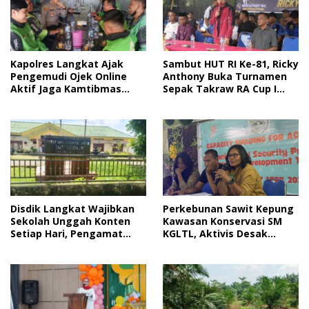
Sambut HUT RI Ke-81, Ricky
Kapolres Langkat Ajak
Anthony Buka Turnamen
Pengemudi Ojek Online
Sepak Takraw RA Cup I
Aktif Jaga Kamtibmas
2026
Jelang HUT RI
Disdik Langkat Wajibkan
Perkebunan Sawit Kepung
Sekolah Unggah Konten
Kawasan Konservasi SM
Setiap Hari, Pengamat
KGLTL, Aktivis Desak
Soroti Perlindungan Data
Penindakan
Anak