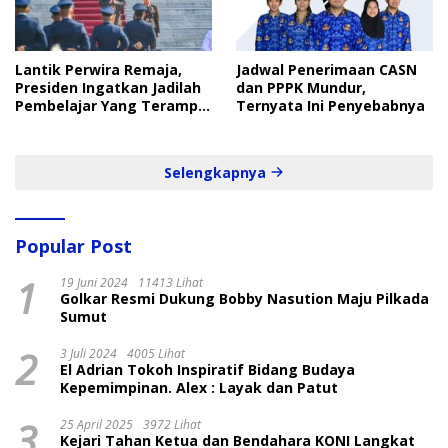
Lantik Perwira Remaja,
Jadwal Penerimaan CASN
Presiden Ingatkan Jadilah
dan PPPK Mundur,
Pembelajar Yang Terampil
Ternyata Ini Penyebabnya
dan Cepat
Selengkapnya
Popular Post
1
19 Juni 2024
11413 Lihat
Golkar Resmi Dukung Bobby Nasution Maju Pilkada
Sumut
2
3 Juli 2024
4005 Lihat
El Adrian Tokoh Inspiratif Bidang Budaya
Kepemimpinan. Alex : Layak dan Patut
3
25 April 2025
3972 Lihat
Kejari Tahan Ketua dan Bendahara KONI Langkat