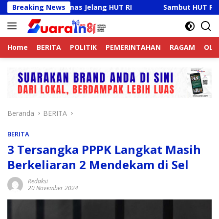
Langsung
amtibmas Jelang HUT RI
Breaking News
Sambut HUT RI Ke-81, Ricky 
ke
konten
Home
BERITA
POLITIK
PEMERINTAHAN
RAGAM
OLA
Beranda
BERITA
BERITA
3 Tersangka PPPK Langkat Masih
Berkeliaran 2 Mendekam di Sel
Redaksi
20 November 2024