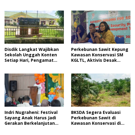
2026
Jelang HUT RI
Disdik Langkat Wajibkan
Perkebunan Sawit Kepung
Sekolah Unggah Konten
Kawasan Konservasi SM
Setiap Hari, Pengamat
KGLTL, Aktivis Desak
Soroti Perlindungan Data
Penindakan
Anak
Indri Nugraheni: Festival
BKSDA Segera Evaluasi
Sayang Anak Harus Jadi
Perkebunan Sawit di
Gerakan Berkelanjutan
Kawasan Konservasi di
Perlindungan Anak
Langkat