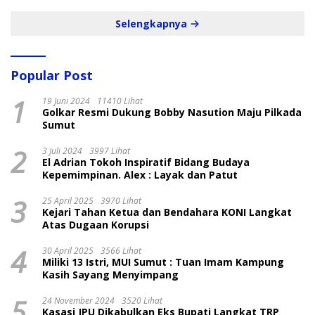
Selengkapnya
Popular Post
1
19 Juni 2024
11410 Lihat
Golkar Resmi Dukung Bobby Nasution Maju Pilkada
Sumut
2
3 Juli 2024
3997 Lihat
El Adrian Tokoh Inspiratif Bidang Budaya
Kepemimpinan. Alex : Layak dan Patut
3
25 April 2025
3970 Lihat
Kejari Tahan Ketua dan Bendahara KONI Langkat
Atas Dugaan Korupsi
4
30 April 2025
3566 Lihat
Miliki 13 Istri, MUI Sumut : Tuan Imam Kampung
Kasih Sayang Menyimpang
5
24 November 2024
3520 Lihat
Kasasi JPU Dikabulkan Eks Bupati Langkat TRP