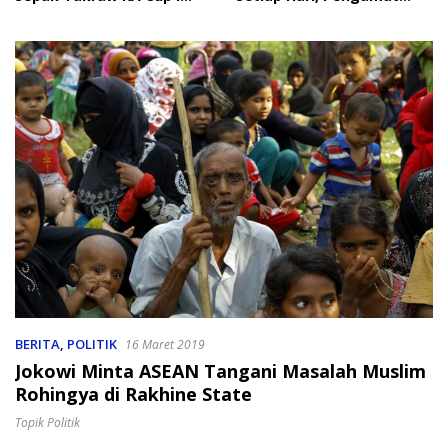
2026
Soroti Perlindungan Data
Anak
BERITA
,
POLITIK
16 Maret 2019
Jokowi Minta ASEAN Tangani Masalah Muslim
Rohingya di Rakhine State
Topik Politik