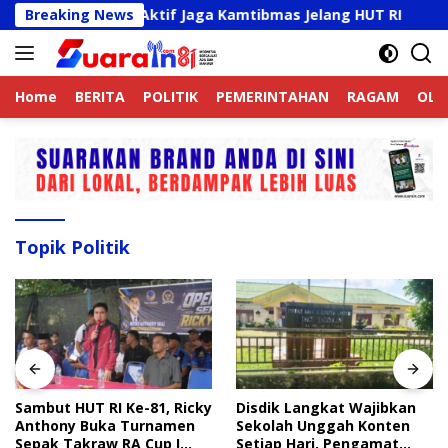
Langsung
Ojek Online Aktif Jaga Kamtibmas Jelang HUT RI
Breaking News
Samb
ke
konten
Home
BERITA
POLITIK
PEMERINTAHAN
RAGAM
OLA
Topik Politik
Sambut HUT RI Ke-81, Ricky
Disdik Langkat Wajibkan
Anthony Buka Turnamen
Sekolah Unggah Konten
Sepak Takraw RA Cup I
Setiap Hari, Pengamat