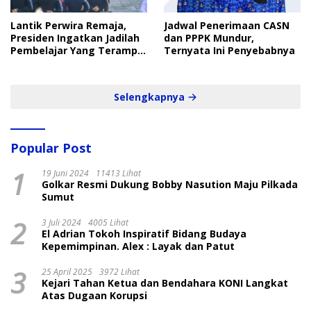
Lantik Perwira Remaja,
Jadwal Penerimaan CASN
Presiden Ingatkan Jadilah
dan PPPK Mundur,
Pembelajar Yang Terampil
Ternyata Ini Penyebabnya
dan Cepat
Selengkapnya
Popular Post
1
19 Juni 2024
11413 Lihat
Golkar Resmi Dukung Bobby Nasution Maju Pilkada
Sumut
2
3 Juli 2024
4005 Lihat
El Adrian Tokoh Inspiratif Bidang Budaya
Kepemimpinan. Alex : Layak dan Patut
3
25 April 2025
3972 Lihat
Kejari Tahan Ketua dan Bendahara KONI Langkat
Atas Dugaan Korupsi