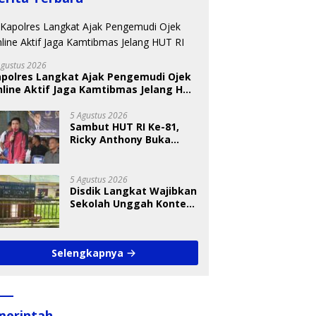
Agustus 2026
apolres Langkat Ajak Pengemudi Ojek
BKSDA Segera Evaluasi
line Aktif Jaga Kamtibmas Jelang HUT
Perkebunan Sawit di
 Nugraheni: Festival
U
Kawasan Konservasi di
ng Anak Harus Jadi
T
5 Agustus 2026
Langkat
kan Berkelanjutan
S
Sambut HUT RI Ke-81,
indungan Anak
A
Ricky Anthony Buka
Turnamen Sepak
Takraw RA Cup I 2026
5 Agustus 2026
Disdik Langkat Wajibkan
Sekolah Unggah Konten
Setiap Hari, Pengamat
Soroti Perlindungan
Data Anak
Selengkapnya
merintah