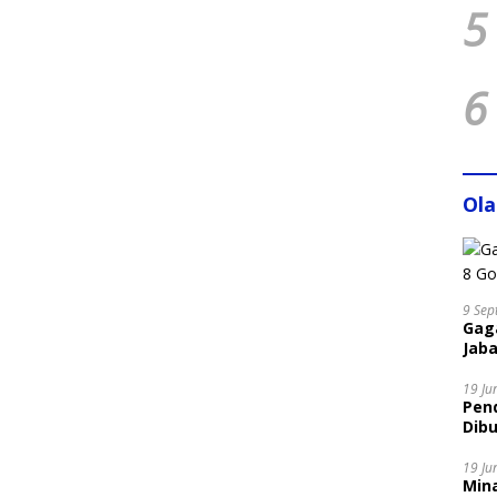
5
6
Ol
9 Sep
Gaga
Jaba
19 Ju
Pen
Dibu
Disi
19 Ju
Mina