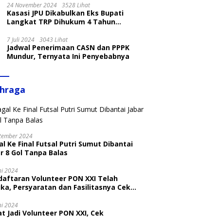
24 November 2024
3528 Lihat
Kasasi JPU Dikabulkan Eks Bupati
Langkat TRP Dihukum 4 Tahun
Penjara
7 Juli 2024
3043 Lihat
Jadwal Penerimaan CASN dan PPPK
Mundur, Ternyata Ini Penyebabnya
ahraga
tember 2024
l Ke Final Futsal Putri Sumut Dibantai
r 8 Gol Tanpa Balas
ni 2024
daftaran Volunteer PON XXI Telah
ka, Persyaratan dan Fasilitasnya Cek
ni
ni 2024
t Jadi Volunteer PON XXI, Cek