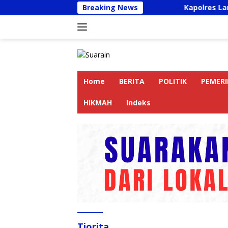
Langsung
Breaking News
Kapolres Langkat Ajak P
ke
konten
Home
BERITA
POLITIK
PEMER
HIKMAH
Indeks
Tiorita