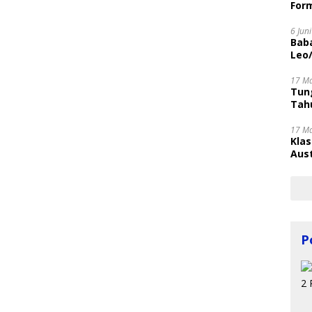
Form
6 Jun
Bab
Leo
17 M
Tung
Tahu
17 M
Kla
Aust
P