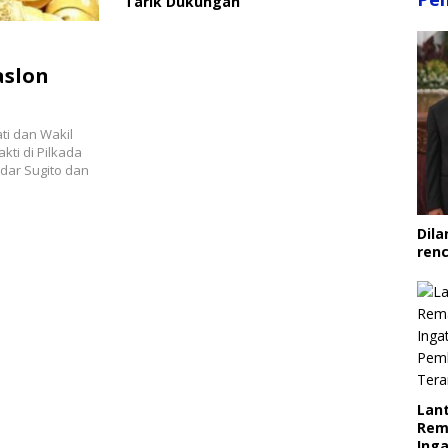
Tarik Dukungan
aslon
ti dan Wakil
kti di Pilkada
ndar Sugito dan
Dila
ren
Lant
Rem
Inga