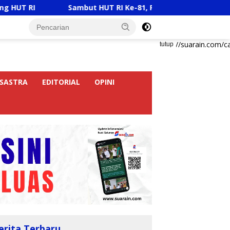
Sambut HUT RI Ke-81, Ricky Anthony Buka Turnamen Sep
https://suarain.com/c
tutup
SASTRA
EDITORIAL
OPINI
erita Terbaru