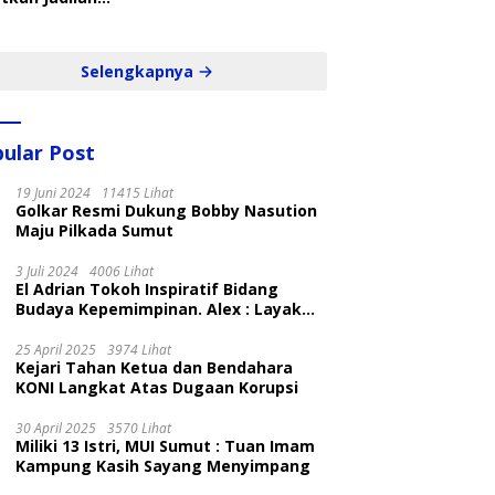
belajar Yang
ampil dan Cepat
Selengkapnya
ular Post
19 Juni 2024
11415 Lihat
Golkar Resmi Dukung Bobby Nasution
Maju Pilkada Sumut
3 Juli 2024
4006 Lihat
El Adrian Tokoh Inspiratif Bidang
Budaya Kepemimpinan. Alex : Layak
dan Patut
25 April 2025
3974 Lihat
Kejari Tahan Ketua dan Bendahara
KONI Langkat Atas Dugaan Korupsi
30 April 2025
3570 Lihat
Miliki 13 Istri, MUI Sumut : Tuan Imam
Kampung Kasih Sayang Menyimpang