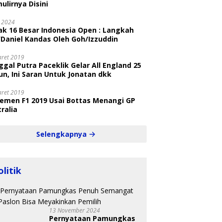
ulirnya Disini
i 2024
ak 16 Besar Indonesia Open : Langkah
/Daniel Kandas Oleh Goh/Izzuddin
aret 2019
gal Putra Paceklik Gelar All England 25
n, Ini Saran Untuk Jonatan dkk
aret 2019
semen F1 2019 Usai Bottas Menangi GP
ralia
Selengkapnya
olitik
13 November 2024
Pernyataan Pamungkas