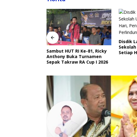
Disdik 
Sekolah
angkat Ajak
Sambut HUT RI Ke-81, Ricky
Setiap H
Ojek Online Aktif
Anthony Buka Turnamen
Perlind
bmas Jelang HUT
Sepak Takraw RA Cup I 2026