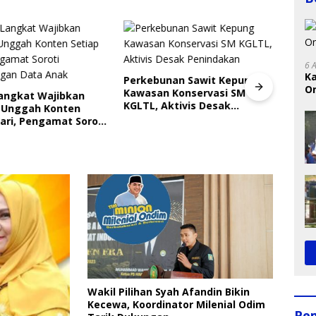
6 
K
Perkebunan Sawit Kepung
On
Kawasan Konservasi SM
Langkat Wajibkan
Indri
RI
KGLTL, Aktivis Desak
 Unggah Konten
Saya
Penindakan
ari, Pengamat Soroti
Gera
ungan Data Anak
Perl
Wakil Pilihan Syah Afandin Bikin
Kecewa, Koordinator Milenial Odim
Pe