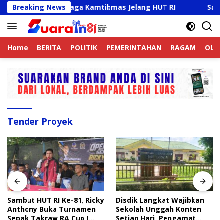
Langsung
ine Aktif Jaga Kamtibmas Jelang HUT RI
Breaking News
Sambut HUT 
ke
konten
Home
BERITA
POLITIK
PEMERINTAHAN
RAGAM
OLA
Tender Proyek
Sambut HUT RI Ke-81, Ricky
Disdik Langkat Wajibkan
Anthony Buka Turnamen
Sekolah Unggah Konten
Sepak Takraw RA Cup I
Setiap Hari, Pengamat