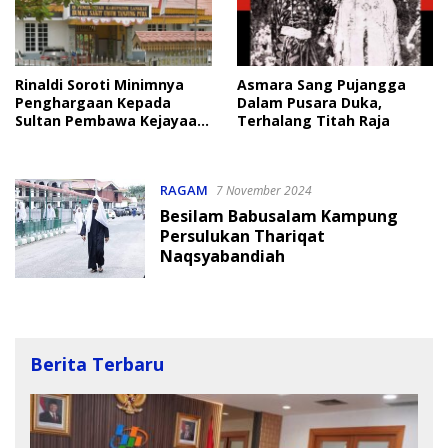
Rinaldi Soroti Minimnya
Asmara Sang Pujangga
Penghargaan Kepada
Dalam Pusara Duka,
Sultan Pembawa Kejayaan
Terhalang Titah Raja
Langkat
RAGAM
7 November 2024
Besilam Babusalam Kampung
Persulukan Thariqat
Naqsyabandiah
Berita Terbaru