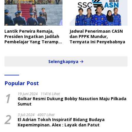
Lantik Perwira Remaja,
Jadwal Penerimaan CASN
Presiden Ingatkan Jadilah
dan PPPK Mundur,
Pembelajar Yang Terampil
Ternyata Ini Penyebabnya
dan Cepat
Selengkapnya
Popular Post
1
19 Juni 2024
11416 Lihat
Golkar Resmi Dukung Bobby Nasution Maju Pilkada
Sumut
2
3 Juli 2024
4007 Lihat
El Adrian Tokoh Inspiratif Bidang Budaya
Kepemimpinan. Alex : Layak dan Patut