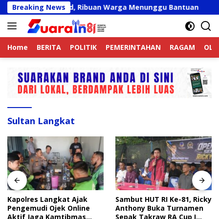
Langsung
at Belum Valid, Ribuan Warga Menunggu Bantuan
Breaking News
Kapol
ke
konten
Home
BERITA
POLITIK
PEMERINTAHAN
RAGAM
OLA
Sultan Langkat
Kapolres Langkat Ajak
Sambut HUT RI Ke-81, Ricky
Pengemudi Ojek Online
Anthony Buka Turnamen
Aktif Jaga Kamtibmas
Sepak Takraw RA Cup I