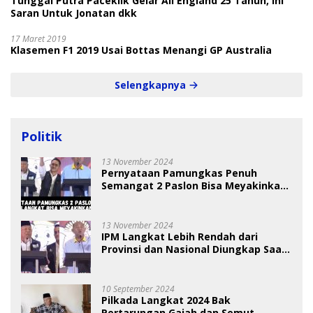
Tunggal Putra Paceklik Gelar All England 25 Tahun, Ini
Saran Untuk Jonatan dkk
17 Maret 2019
Klasemen F1 2019 Usai Bottas Menangi GP Australia
Selengkapnya
Politik
13 November 2024
Pernyataan Pamungkas Penuh
Semangat 2 Paslon Bisa Meyakinkan
Pemilih
13 November 2024
IPM Langkat Lebih Rendah dari
Provinsi dan Nasional Diungkap Saat
Debat Pilkada
10 September 2024
Pilkada Langkat 2024 Bak
Pertarungan Gajah dan Semut