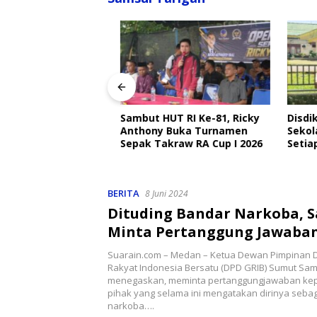
angkat Ajak
Sambut HUT RI Ke-81, Ricky
Disdik 
Ojek Online Aktif
Anthony Buka Turnamen
Sekolah
bmas Jelang HUT
Sepak Takraw RA Cup I 2026
Setiap H
Perlind
BERITA
8 Juni 2024
Dituding Bandar Narkoba, 
Minta Pertanggung Jawaba
Akan Melawan
Suarain.com – Medan – Ketua Dewan Pimpinan
Rakyat Indonesia Bersatu (DPD GRIB) Sumut Sam
menegaskan, meminta pertanggungjawaban kep
pihak yang selama ini mengatakan dirinya seba
narkoba….