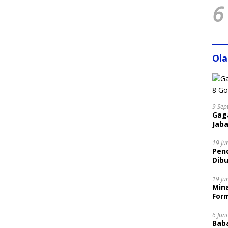
6
Ol
9 Sep
Gaga
Jaba
19 Ju
Pen
Dibu
Disi
19 Ju
Mina
Form
6 Jun
Bab