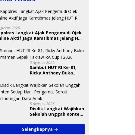
Agustus 2026
apolres Langkat Ajak Pengemudi Ojek
line Aktif Jaga Kamtibmas Jelang HUT
 Nugraheni: Festival
BKSDA Segera Evaluasi
U
ng Anak Harus Jadi
Perkebunan Sawit di
T
kan Berkelanjutan
Kawasan Konservasi di
S
5 Agustus 2026
indungan Anak
Langkat
A
Sambut HUT RI Ke-81,
Ricky Anthony Buka
Turnamen Sepak
Takraw RA Cup I 2026
5 Agustus 2026
Disdik Langkat Wajibkan
Sekolah Unggah Konten
Setiap Hari, Pengamat
Soroti Perlindungan
Selengkapnya
Data Anak