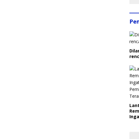
Pe
Dila
ren
Lant
Rem
Inga
Pem
Ter