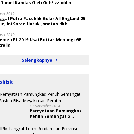
/Daniel Kandas Oleh Goh/Izzuddin
aret 2019
gal Putra Paceklik Gelar All England 25
n, Ini Saran Untuk Jonatan dkk
aret 2019
semen F1 2019 Usai Bottas Menangi GP
ralia
Selengkapnya
olitik
13 November 2024
Pernyataan Pamungkas
Penuh Semangat 2
Paslon Bisa Meyakinkan
Pemilih