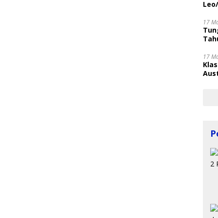
Leo
17 M
Tung
Tahu
17 M
Kla
Aust
P