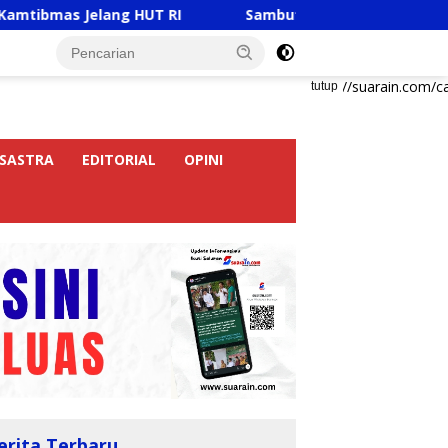
elang HUT RI
Sambut HUT RI Ke-81, Ricky Anthony Buk
https://suarain.com/c
tutup
SASTRA
EDITORIAL
OPINI
erita Terbaru