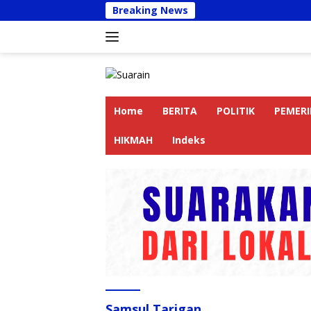
Langsung
Breaking News
Kapolres
ke
konten
Home
BERITA
POLITIK
PEMER
HIKMAH
Indeks
Samsul Tarigan