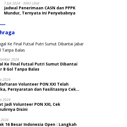
7 Juli 2024
3043 Lihat
Jadwal Penerimaan CASN dan PPPK
Mundur, Ternyata Ini Penyebabnya
ahraga
tember 2024
l Ke Final Futsal Putri Sumut Dibantai
r 8 Gol Tanpa Balas
ni 2024
daftaran Volunteer PON XXI Telah
ka, Persyaratan dan Fasilitasnya Cek
ni
ni 2024
t Jadi Volunteer PON XXI, Cek
ulirnya Disini
i 2024
ak 16 Besar Indonesia Open : Langkah