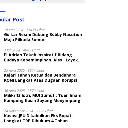
ular Post
19 Juni 2024
11415 Lihat
Golkar Resmi Dukung Bobby Nasution
Maju Pilkada Sumut
3 Juli 2024
4005 Lihat
El Adrian Tokoh Inspiratif Bidang
Budaya Kepemimpinan. Alex : Layak
dan Patut
25 April 2025
3974 Lihat
Kejari Tahan Ketua dan Bendahara
KONI Langkat Atas Dugaan Korupsi
30 April 2025
3570 Lihat
Miliki 13 Istri, MUI Sumut : Tuan Imam
Kampung Kasih Sayang Menyimpang
24 November 2024
3526 Lihat
Kasasi JPU Dikabulkan Eks Bupati
Langkat TRP Dihukum 4 Tahun
Penjara