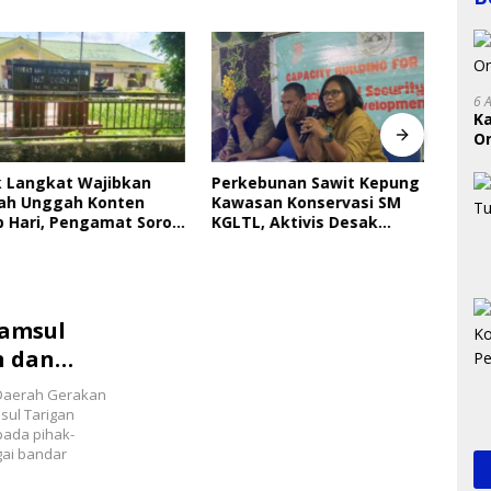
6 
K
On
RI
Langkat Wajibkan
Perkebunan Sawit Kepung
Indri
 Unggah Konten
Kawasan Konservasi SM
Saya
ari, Pengamat Soroti
KGLTL, Aktivis Desak
Gera
ungan Data Anak
Penindakan
Perl
Samsul
n dan
 Daerah Gerakan
sul Tarigan
ada pihak-
gai bandar