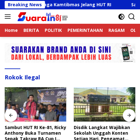
Langsung
line Aktif Jaga Kamtibmas Jelang HUT RI
Breaking News
Sambut HUT 
ke
konten
Home
BERITA
POLITIK
PEMERINTAHAN
RAGAM
OLA
Rokok Ilegal
Sambut HUT RI Ke-81, Ricky
Disdik Langkat Wajibkan
Anthony Buka Turnamen
Sekolah Unggah Konten
Sepak Takraw RA Cup I
Setiap Hari, Pengamat