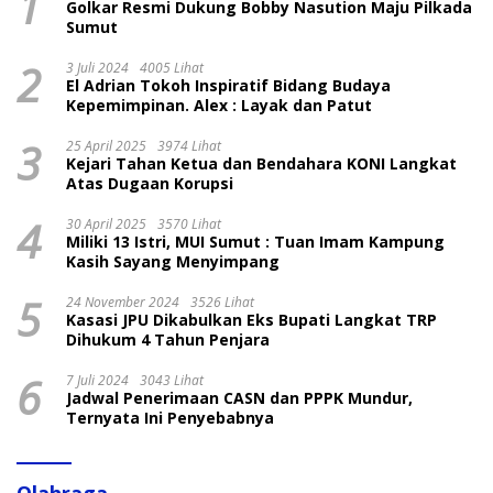
1
Golkar Resmi Dukung Bobby Nasution Maju Pilkada
Sumut
2
3 Juli 2024
4005 Lihat
El Adrian Tokoh Inspiratif Bidang Budaya
Kepemimpinan. Alex : Layak dan Patut
3
25 April 2025
3974 Lihat
Kejari Tahan Ketua dan Bendahara KONI Langkat
Atas Dugaan Korupsi
4
30 April 2025
3570 Lihat
Miliki 13 Istri, MUI Sumut : Tuan Imam Kampung
Kasih Sayang Menyimpang
5
24 November 2024
3526 Lihat
Kasasi JPU Dikabulkan Eks Bupati Langkat TRP
Dihukum 4 Tahun Penjara
6
7 Juli 2024
3043 Lihat
Jadwal Penerimaan CASN dan PPPK Mundur,
Ternyata Ini Penyebabnya