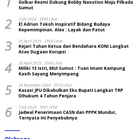
1
Golkar Resmi Dukung Bobby Nasution Maju Pilkada
Sumut
2
3 Juli 2024
3995 Lihat
El Adrian Tokoh Inspiratif Bidang Budaya
Kepemimpinan. Alex : Layak dan Patut
3
25 April 2025
3969 Lihat
Kejari Tahan Ketua dan Bendahara KONI Langkat
Atas Dugaan Korupsi
4
30 April 2025
3566 Lihat
Miliki 13 Istri, MUI Sumut : Tuan Imam Kampung
Kasih Sayang Menyimpang
5
24 November 2024
3516 Lihat
Kasasi JPU Dikabulkan Eks Bupati Langkat TRP
Dihukum 4 Tahun Penjara
6
7 Juli 2024
3041 Lihat
Jadwal Penerimaan CASN dan PPPK Mundur,
Ternyata Ini Penyebabnya