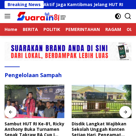
Langsung
jek Online Aktif Jaga Kamtibmas Jelang HUT RI
Breaking News
Samb
ke
konten
Home
BERITA
POLITIK
PEMERINTAHAN
RAGAM
OLA
Pengelolaan Sampah
Sambut HUT RI Ke-81, Ricky
Disdik Langkat Wajibkan
Anthony Buka Turnamen
Sekolah Unggah Konten
Sepak Takraw RA Cup I
Setiap Hari, Pengamat