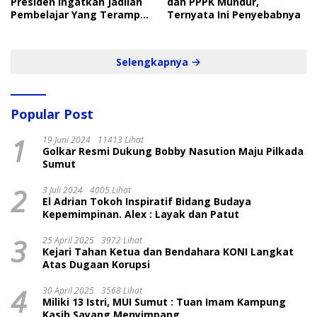
Presiden Ingatkan Jadilah
dan PPPK Mundur,
Pembelajar Yang Terampil
Ternyata Ini Penyebabnya
dan Cepat
Selengkapnya
Popular Post
1
19 Juni 2024
11413 Lihat
Golkar Resmi Dukung Bobby Nasution Maju Pilkada
Sumut
2
3 Juli 2024
4005 Lihat
El Adrian Tokoh Inspiratif Bidang Budaya
Kepemimpinan. Alex : Layak dan Patut
3
25 April 2025
3972 Lihat
Kejari Tahan Ketua dan Bendahara KONI Langkat
Atas Dugaan Korupsi
4
30 April 2025
3568 Lihat
Miliki 13 Istri, MUI Sumut : Tuan Imam Kampung
Kasih Sayang Menyimpang