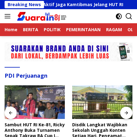
Langsung
ek Online Aktif Jaga Kamtibmas Jelang HUT RI
Breaking News
Sambu
ke
konten
Home
BERITA
POLITIK
PEMERINTAHAN
RAGAM
OLA
PDI Perjuanagn
Sambut HUT RI Ke-81, Ricky
Disdik Langkat Wajibkan
Anthony Buka Turnamen
Sekolah Unggah Konten
Sepak Takraw RA Cup I
Setiap Hari, Pengamat