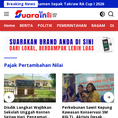
Langsung
ony Buka Turnamen Sepak Takraw RA Cup I 2026
Breaking News
Disdik
ke
konten
Home
BERITA
POLITIK
PEMERINTAHAN
RAGAM
OLA
Pajak Pertambahan Nilai
Disdik Langkat Wajibkan
Perkebunan Sawit Kepung
Sekolah Unggah Konten
Kawasan Konservasi SM
Setiap Hari, Pengamat
KGLTL, Aktivis Desak