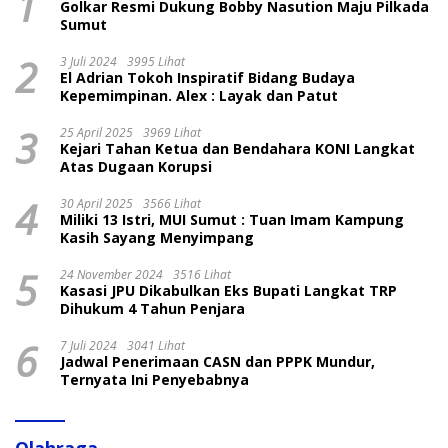
1
Golkar Resmi Dukung Bobby Nasution Maju Pilkada
Sumut
2
3 Juli 2024
3995 Lihat
El Adrian Tokoh Inspiratif Bidang Budaya
Kepemimpinan. Alex : Layak dan Patut
3
25 April 2025
3969 Lihat
Kejari Tahan Ketua dan Bendahara KONI Langkat
Atas Dugaan Korupsi
4
30 April 2025
3566 Lihat
Miliki 13 Istri, MUI Sumut : Tuan Imam Kampung
Kasih Sayang Menyimpang
5
24 November 2024
3516 Lihat
Kasasi JPU Dikabulkan Eks Bupati Langkat TRP
Dihukum 4 Tahun Penjara
6
7 Juli 2024
3041 Lihat
Jadwal Penerimaan CASN dan PPPK Mundur,
Ternyata Ini Penyebabnya