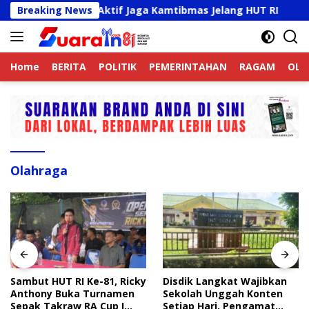
Langsung
jek Online Aktif Jaga Kamtibmas Jelang HUT RI
Breaking News
Sambu
ke
konten
Home
BERITA
POLITIK
PEMERINTAHAN
RAGAM
OLA
Olahraga
Sambut HUT RI Ke-81, Ricky
Disdik Langkat Wajibkan
Anthony Buka Turnamen
Sekolah Unggah Konten
Sepak Takraw RA Cup I
Setiap Hari, Pengamat