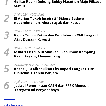
1
Golkar Resmi Dukung Bobby Nasution Maju Pilkada
Sumut
2
3 Juli 2024
4005 Lihat
El Adrian Tokoh Inspiratif Bidang Budaya
Kepemimpinan. Alex : Layak dan Patut
3
25 April 2025
3972 Lihat
Kejari Tahan Ketua dan Bendahara KONI Langkat
Atas Dugaan Korupsi
4
30 April 2025
3568 Lihat
Miliki 13 Istri, MUI Sumut : Tuan Imam Kampung
Kasih Sayang Menyimpang
5
24 November 2024
3524 Lihat
Kasasi JPU Dikabulkan Eks Bupati Langkat TRP
Dihukum 4 Tahun Penjara
6
7 Juli 2024
3042 Lihat
Jadwal Penerimaan CASN dan PPPK Mundur,
Ternyata Ini Penyebabnya