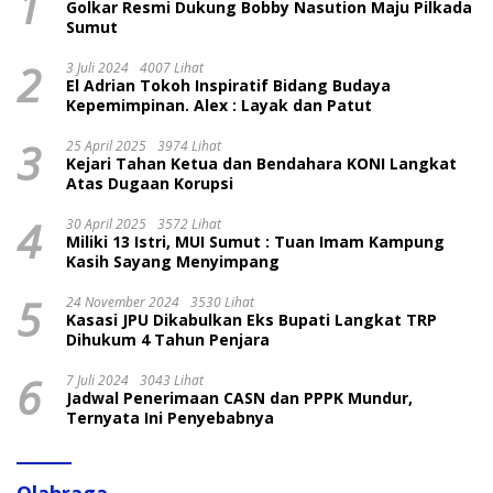
1
Golkar Resmi Dukung Bobby Nasution Maju Pilkada
Sumut
2
3 Juli 2024
4007 Lihat
El Adrian Tokoh Inspiratif Bidang Budaya
Kepemimpinan. Alex : Layak dan Patut
3
25 April 2025
3974 Lihat
Kejari Tahan Ketua dan Bendahara KONI Langkat
Atas Dugaan Korupsi
4
30 April 2025
3572 Lihat
Miliki 13 Istri, MUI Sumut : Tuan Imam Kampung
Kasih Sayang Menyimpang
5
24 November 2024
3530 Lihat
Kasasi JPU Dikabulkan Eks Bupati Langkat TRP
Dihukum 4 Tahun Penjara
6
7 Juli 2024
3043 Lihat
Jadwal Penerimaan CASN dan PPPK Mundur,
Ternyata Ini Penyebabnya