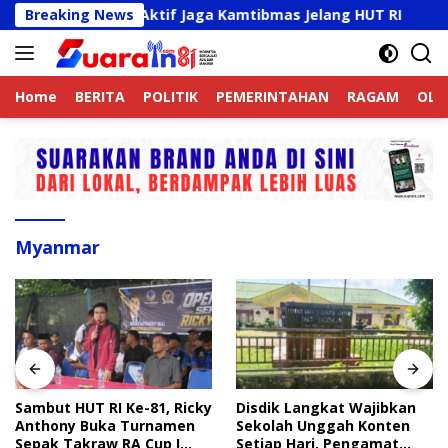
Langsung
jek Online Aktif Jaga Kamtibmas Jelang HUT RI
Breaking News
Sambu
ke
konten
Home
BERITA
POLITIK
PEMERINTAHAN
RAGAM
OLA
Myanmar
Sambut HUT RI Ke-81, Ricky
Disdik Langkat Wajibkan
Anthony Buka Turnamen
Sekolah Unggah Konten
Sepak Takraw RA Cup I
Setiap Hari, Pengamat