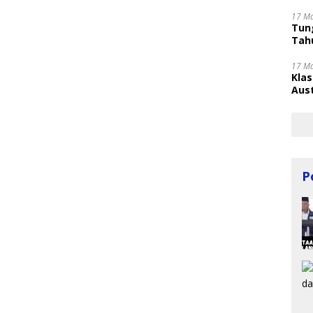
17 M
Tung
Tahu
17 M
Kla
Aust
P