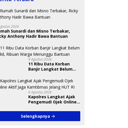
Agustus 2026
umah Sunardi dan Misno Terbakar,
icky Anthony Hadir Bawa Bantuan
ik Langkat Wajibkan
Perkebunan Sawit Kepung
I
lah Unggah Konten
Kawasan Konservasi SM
S
ap Hari, Pengamat Soroti
KGLTL, Aktivis Desak
G
9 Agustus 2026
indungan Data Anak
Penindakan
P
11 Ribu Data Korban
Banjir Langkat Belum
Valid, Ribuan Warga
Menunggu Bantuan
6 Agustus 2026
Kapolres Langkat Ajak
Pengemudi Ojek Online
Aktif Jaga Kamtibmas
Jelang HUT RI
Selengkapnya