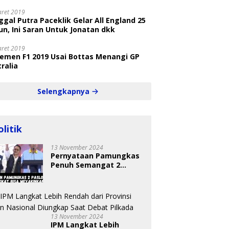
aret 2019
gal Putra Paceklik Gelar All England 25
n, Ini Saran Untuk Jonatan dkk
aret 2019
semen F1 2019 Usai Bottas Menangi GP
ralia
Selengkapnya
olitik
13 November 2024
Pernyataan Pamungkas
Penuh Semangat 2
Paslon Bisa Meyakinkan
Pemilih
13 November 2024
IPM Langkat Lebih