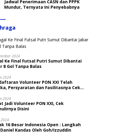
Jadwal Penerimaan CASN dan PPPK
Mundur, Ternyata Ini Penyebabnya
ahraga
tember 2024
l Ke Final Futsal Putri Sumut Dibantai
r 8 Gol Tanpa Balas
ni 2024
daftaran Volunteer PON XXI Telah
ka, Persyaratan dan Fasilitasnya Cek
ni
ni 2024
t Jadi Volunteer PON XXI, Cek
ulirnya Disini
i 2024
ak 16 Besar Indonesia Open : Langkah
/Daniel Kandas Oleh Goh/Izzuddin