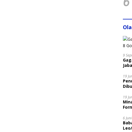
6
Ol
9 Sep
Gaga
Jaba
19 Ju
Pen
Dibu
Disi
19 Ju
Mina
Form
6 Jun
Bab
Leo