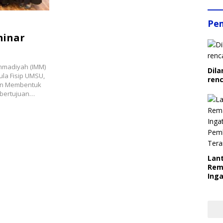
Pe
minar
mmadiyah (IMM)
Dila
la Fisip UMSU,
ren
aan Membentuk
 bertujuan…
Lant
Rem
Inga
Pem
Ter