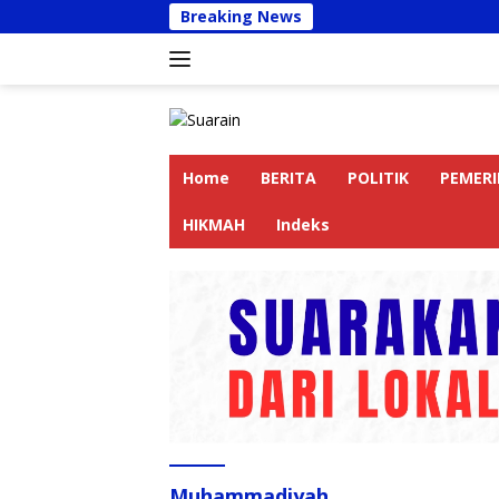
Langsung
Breaking News
Ruma
ke
konten
Home
BERITA
POLITIK
PEMER
HIKMAH
Indeks
Muhammadiyah