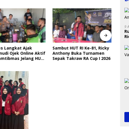
9 
R
R
s Langkat Ajak
Sambut HUT RI Ke-81, Ricky
Disd
di Ojek Online Aktif
Anthony Buka Turnamen
Seko
mtibmas Jelang HUT
Sepak Takraw RA Cup I 2026
Seti
Perl