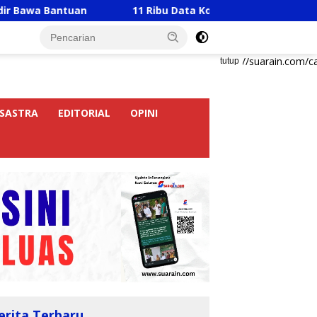
ntuan
11 Ribu Data Korban Banjir Langkat Belum Val
https://suarain.com/c
tutup
SASTRA
EDITORIAL
OPINI
erita Terbaru