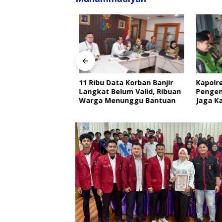
rdi dan Misno
11 Ribu Data Korban Banjir
Kapolre
Ricky Anthony
Langkat Belum Valid, Ribuan
Pengemu
 Bantuan
Warga Menunggu Bantuan
Jaga Ka
RI