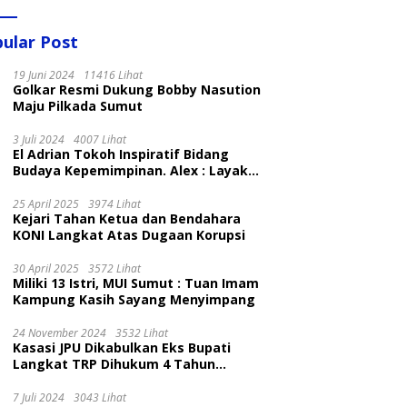
ular Post
19 Juni 2024
11416 Lihat
Golkar Resmi Dukung Bobby Nasution
Maju Pilkada Sumut
3 Juli 2024
4007 Lihat
El Adrian Tokoh Inspiratif Bidang
Budaya Kepemimpinan. Alex : Layak
dan Patut
25 April 2025
3974 Lihat
Kejari Tahan Ketua dan Bendahara
KONI Langkat Atas Dugaan Korupsi
30 April 2025
3572 Lihat
Miliki 13 Istri, MUI Sumut : Tuan Imam
Kampung Kasih Sayang Menyimpang
24 November 2024
3532 Lihat
Kasasi JPU Dikabulkan Eks Bupati
Langkat TRP Dihukum 4 Tahun
Penjara
7 Juli 2024
3043 Lihat