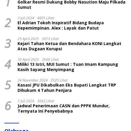
1
Golkar Resmi Dukung Bobby Nasution Maju Pilkada
Sumut
2
3 Juli 2024
4005 Lihat
El Adrian Tokoh Inspiratif Bidang Budaya
Kepemimpinan. Alex : Layak dan Patut
3
25 April 2025
3973 Lihat
Kejari Tahan Ketua dan Bendahara KONI Langkat
Atas Dugaan Korupsi
4
30 April 2025
3568 Lihat
Miliki 13 Istri, MUI Sumut : Tuan Imam Kampung
Kasih Sayang Menyimpang
5
24 November 2024
3525 Lihat
Kasasi JPU Dikabulkan Eks Bupati Langkat TRP
Dihukum 4 Tahun Penjara
6
7 Juli 2024
3042 Lihat
Jadwal Penerimaan CASN dan PPPK Mundur,
Ternyata Ini Penyebabnya