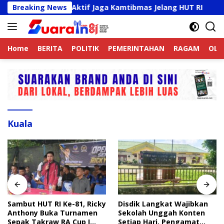
Langsung
jek Online Aktif Jaga Kamtibmas Jelang HUT RI
Breaking News
Sambu
ke
konten
Home
BERITA
POLITIK
PEMERINTAHAN
RAGAM
OLA
Kuala
Sambut HUT RI Ke-81, Ricky
Disdik Langkat Wajibkan
Anthony Buka Turnamen
Sekolah Unggah Konten
Sepak Takraw RA Cup I
Setiap Hari, Pengamat