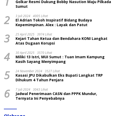
1
Golkar Resmi Dukung Bobby Nasution Maju Pilkada
Sumut
2
3 Juli 2024
4005 Lihat
El Adrian Tokoh Inspiratif Bidang Budaya
Kepemimpinan. Alex : Layak dan Patut
3
25 April 2025
3974 Lihat
Kejari Tahan Ketua dan Bendahara KONI Langkat
Atas Dugaan Korupsi
4
30 April 2025
3570 Lihat
Miliki 13 Istri, MUI Sumut : Tuan Imam Kampung
Kasih Sayang Menyimpang
5
24 November 2024
3527 Lihat
Kasasi JPU Dikabulkan Eks Bupati Langkat TRP
Dihukum 4 Tahun Penjara
6
7 Juli 2024
3043 Lihat
Jadwal Penerimaan CASN dan PPPK Mundur,
Ternyata Ini Penyebabnya