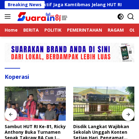
Langsung
k Online Aktif Jaga Kamtibmas Jelang HUT RI
Breaking News
Sambut
ke
konten
Home
BERITA
POLITIK
PEMERINTAHAN
RAGAM
OLA
Koperasi
Sambut HUT RI Ke-81, Ricky
Disdik Langkat Wajibkan
Anthony Buka Turnamen
Sekolah Unggah Konten
Sepak Takraw RA Cup I
Setiap Hari, Pengamat