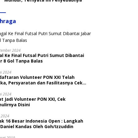
ahraga
tember 2024
l Ke Final Futsal Putri Sumut Dibantai
r 8 Gol Tanpa Balas
ni 2024
daftaran Volunteer PON XXI Telah
ka, Persyaratan dan Fasilitasnya Cek
ni
ni 2024
t Jadi Volunteer PON XXI, Cek
ulirnya Disini
i 2024
ak 16 Besar Indonesia Open : Langkah
/Daniel Kandas Oleh Goh/Izzuddin
aret 2019