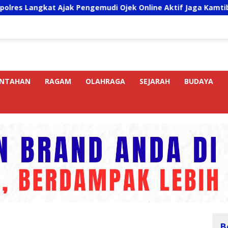
ak Pengemudi Ojek Online Aktif Jaga Kamtibmas Jelang HUT R
INTAHAN
RAGAM
OLAHRAGA
SEJARAH
BUDAYA
B