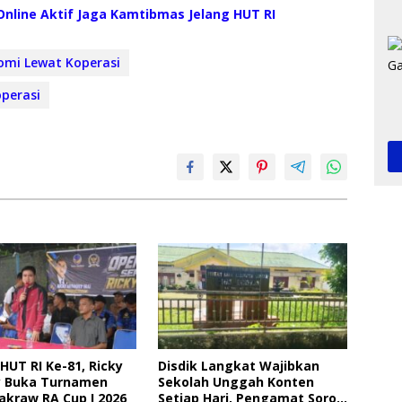
nline Aktif Jaga Kamtibmas Jelang HUT RI
omi Lewat Koperasi
perasi
HUT RI Ke-81, Ricky
Disdik Langkat Wajibkan
 Buka Turnamen
Sekolah Unggah Konten
akraw RA Cup I 2026
Setiap Hari, Pengamat Soroti