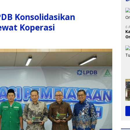
DB Konsolidasikan
ewat Koperasi
6 
K
On
RI