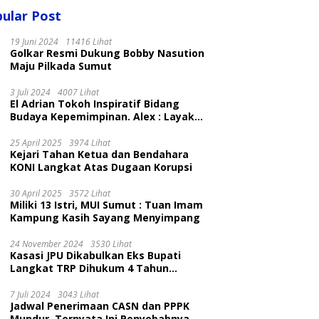
ular Post
19 Juni 2024
11416 Lihat
Golkar Resmi Dukung Bobby Nasution
Maju Pilkada Sumut
3 Juli 2024
4007 Lihat
El Adrian Tokoh Inspiratif Bidang
Budaya Kepemimpinan. Alex : Layak
dan Patut
25 April 2025
3974 Lihat
Kejari Tahan Ketua dan Bendahara
KONI Langkat Atas Dugaan Korupsi
30 April 2025
3572 Lihat
Miliki 13 Istri, MUI Sumut : Tuan Imam
Kampung Kasih Sayang Menyimpang
24 November 2024
3530 Lihat
Kasasi JPU Dikabulkan Eks Bupati
Langkat TRP Dihukum 4 Tahun
Penjara
7 Juli 2024
3043 Lihat
Jadwal Penerimaan CASN dan PPPK
Mundur, Ternyata Ini Penyebabnya