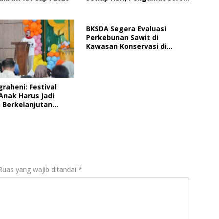
Perlindungan Data Anak
BKSDA Segera Evaluasi
Perkebunan Sawit di
Kawasan Konservasi di
Langkat
graheni: Festival
Anak Harus Jadi
 Berkelanjutan
ungan Anak
Ruas yang wajib ditandai
*