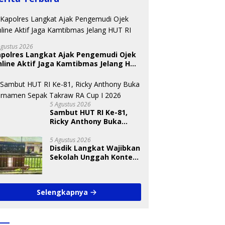
Agustus 2026
apolres Langkat Ajak Pengemudi Ojek
line Aktif Jaga Kamtibmas Jelang HUT
5 Agustus 2026
Sambut HUT RI Ke-81,
Ricky Anthony Buka
Turnamen Sepak
Takraw RA Cup I 2026
5 Agustus 2026
Disdik Langkat Wajibkan
Sekolah Unggah Konten
Setiap Hari, Pengamat
Soroti Perlindungan
Data Anak
Selengkapnya