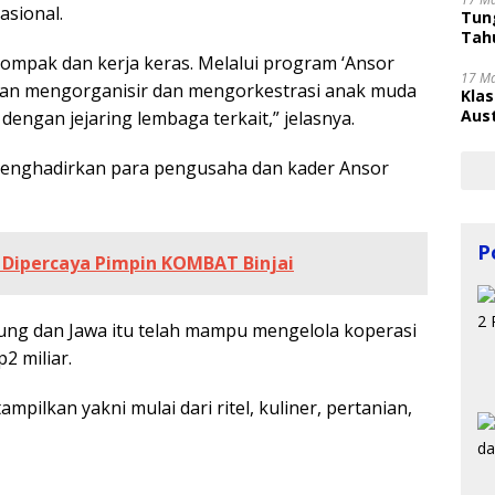
sional.
Tung
Tahu
ompak dan kerja keras. Melalui program ‘Ansor
17 M
kan mengorganisir dan mengorkestrasi anak muda
Kla
Aust
dengan jejaring lembaga terkait,” jelasnya.
menghadirkan para pengusaha dan kader Ansor
P
 Dipercaya Pimpin KOMBAT Binjai
ung dan Jawa itu telah mampu mengelola koperasi
2 miliar.
pilkan yakni mulai dari ritel, kuliner, pertanian,