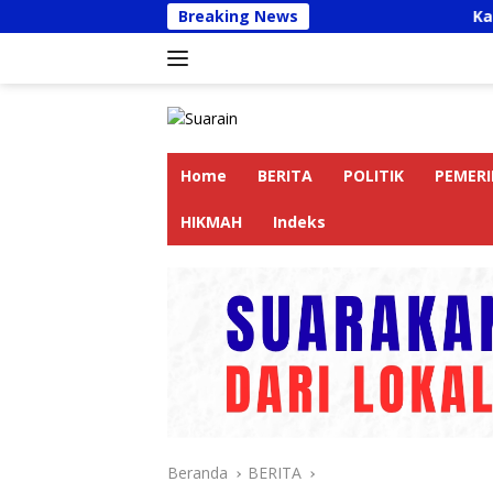
Langsung
Breaking News
Kapolres Langkat Aj
ke
konten
Home
BERITA
POLITIK
PEMER
HIKMAH
Indeks
Beranda
BERITA