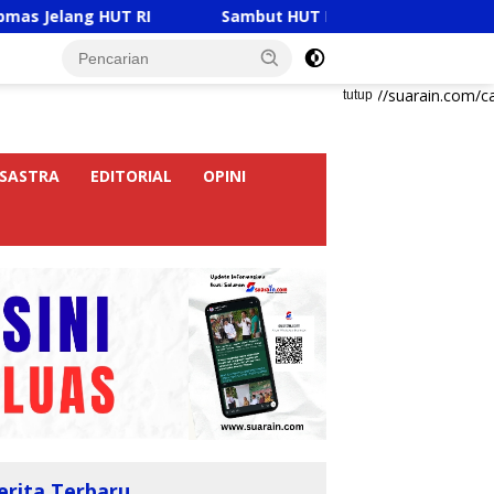
I
Sambut HUT RI Ke-81, Ricky Anthony Buka Turnamen
https://suarain.com/c
tutup
SASTRA
EDITORIAL
OPINI
erita Terbaru