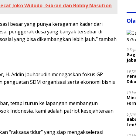
ecat Joko Widodo, Gibran dan Bobby Nasution
Ol
sasi besar yang punya keragaman kader dari
desa, penggerak desa yang banyak tersebar di
 sosial yang bisa dikembangkan lebih jauh,” tambah
9 Sep
Gaga
Jaba
19 Ju
r, H. Addin Jauharudin menegaskan fokus GP
Pen
an penguatan SDM organisasi serta ekonomi bisnis
Dibu
Disi
19 Ju
Mina
imbar, tetapi turun ke lapangan membangun
Form
osok Indonesia, kami adalah patriot kesejahteraan
6 Jun
Bab
Leo
n “raksasa tidur” yang siap mengakselerasi
17 M