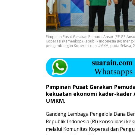
Pimpinan Pusat Gerakan Pemuda Ansor (PP GP Anso
Koperasi (Kemenkop) Republik Indonesia (RI) meng
pengembangan Koperasi dan UMKM, pada Selasa, 25 
Pimpinan Pusat Gerakan Pemuda
kekuatan ekonomi kader-kader 
UMKM.
Gandeng Lembaga Pengelola Dana Berg
Republik Indonesia (RI) konsolidasi ke
melalui Komunitas Koperasi dan Pengus