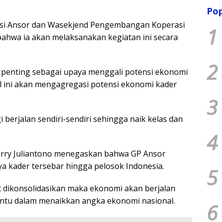
Pop
asi Ansor dan Wasekjend Pengembangan Koperasi
1
hwa ia akan melaksanakan kegiatan ini secara
2
 penting sebagai upaya menggali potensi ekonomi
l ini akan mengagregasi potensi ekonomi kader
3
i berjalan sendiri-sendiri sehingga naik kelas dan
4
Ferry Juliantono menegaskan bahwa GP Ansor
a kader tersebar hingga pelosok Indonesia.
5
t dikonsolidasikan maka ekonomi akan berjalan
bantu dalam menaikkan angka ekonomi nasional.
6