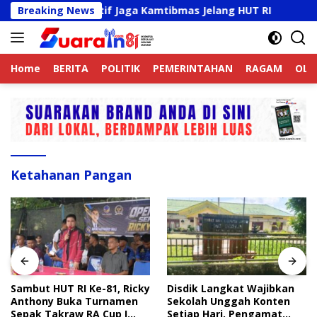
Langsung
nline Aktif Jaga Kamtibmas Jelang HUT RI
Breaking News
Sambut HU
ke
konten
Home
BERITA
POLITIK
PEMERINTAHAN
RAGAM
OLA
Ketahanan Pangan
Sambut HUT RI Ke-81, Ricky
Disdik Langkat Wajibkan
Anthony Buka Turnamen
Sekolah Unggah Konten
Sepak Takraw RA Cup I
Setiap Hari, Pengamat