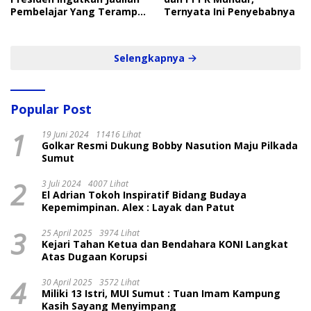
Pembelajar Yang Terampil
Ternyata Ini Penyebabnya
dan Cepat
Selengkapnya
Popular Post
1
19 Juni 2024
11416 Lihat
Golkar Resmi Dukung Bobby Nasution Maju Pilkada
Sumut
2
3 Juli 2024
4007 Lihat
El Adrian Tokoh Inspiratif Bidang Budaya
Kepemimpinan. Alex : Layak dan Patut
3
25 April 2025
3974 Lihat
Kejari Tahan Ketua dan Bendahara KONI Langkat
Atas Dugaan Korupsi
4
30 April 2025
3572 Lihat
Miliki 13 Istri, MUI Sumut : Tuan Imam Kampung
Kasih Sayang Menyimpang