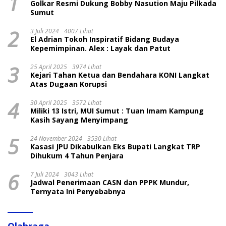
1
Golkar Resmi Dukung Bobby Nasution Maju Pilkada
Sumut
2
3 Juli 2024
4007 Lihat
El Adrian Tokoh Inspiratif Bidang Budaya
Kepemimpinan. Alex : Layak dan Patut
3
25 April 2025
3974 Lihat
Kejari Tahan Ketua dan Bendahara KONI Langkat
Atas Dugaan Korupsi
4
30 April 2025
3572 Lihat
Miliki 13 Istri, MUI Sumut : Tuan Imam Kampung
Kasih Sayang Menyimpang
5
24 November 2024
3530 Lihat
Kasasi JPU Dikabulkan Eks Bupati Langkat TRP
Dihukum 4 Tahun Penjara
6
7 Juli 2024
3043 Lihat
Jadwal Penerimaan CASN dan PPPK Mundur,
Ternyata Ini Penyebabnya