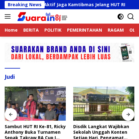
Langsung
jek Online Aktif Jaga Kamtibmas Jelang HUT RI
Breaking News
Sambu
ke
konten
Home
BERITA
POLITIK
PEMERINTAHAN
RAGAM
OLA
Judi
Sambut HUT RI Ke-81, Ricky
Disdik Langkat Wajibkan
Anthony Buka Turnamen
Sekolah Unggah Konten
Sepak Takraw RA Cup I
Setiap Hari, Pengamat