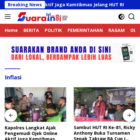
Langsung
ek Online Aktif Jaga Kamtibmas Jelang HUT RI
Breaking News
Sambut
ke
konten
Home
BERITA
POLITIK
PEMERINTAHAN
RAGAM
OLA
Inflasi
Sambut HUT RI Ke-81, Ricky
Disdik Langkat Wajibkan
Anthony Buka Turnamen
Sekolah Unggah Konten
Sepak Takraw RA Cup I
Setiap Hari, Pengamat