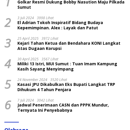
1
Golkar Resmi Dukung Bobby Nasution Maju Pilkada
Sumut
2
3 Juli 2024
3998 Lihat
El Adrian Tokoh Inspiratif Bidang Budaya
Kepemimpinan. Alex : Layak dan Patut
3
25 April 2025
3972 Lihat
Kejari Tahan Ketua dan Bendahara KONI Langkat
Atas Dugaan Korupsi
4
30 April 2025
3567 Lihat
Miliki 13 Istri, MUI Sumut : Tuan Imam Kampung
Kasih Sayang Menyimpang
5
24 November 2024
3520 Lihat
Kasasi JPU Dikabulkan Eks Bupati Langkat TRP
Dihukum 4 Tahun Penjara
6
7 Juli 2024
3042 Lihat
Jadwal Penerimaan CASN dan PPPK Mundur,
Ternyata Ini Penyebabnya