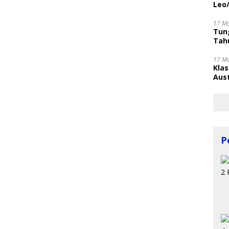
Leo
17 M
Tung
Tahu
17 M
Kla
Aust
P