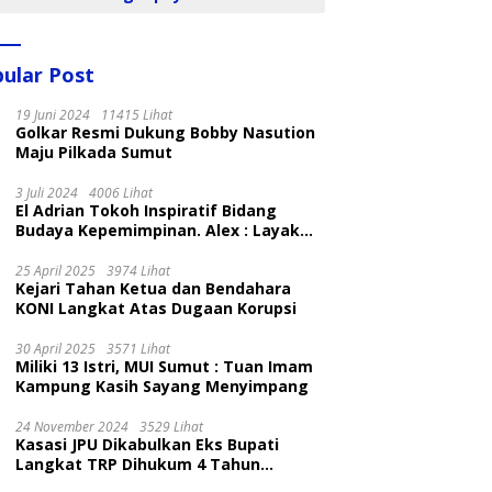
ular Post
19 Juni 2024
11415 Lihat
Golkar Resmi Dukung Bobby Nasution
Maju Pilkada Sumut
3 Juli 2024
4006 Lihat
El Adrian Tokoh Inspiratif Bidang
Budaya Kepemimpinan. Alex : Layak
dan Patut
25 April 2025
3974 Lihat
Kejari Tahan Ketua dan Bendahara
KONI Langkat Atas Dugaan Korupsi
30 April 2025
3571 Lihat
Miliki 13 Istri, MUI Sumut : Tuan Imam
Kampung Kasih Sayang Menyimpang
24 November 2024
3529 Lihat
Kasasi JPU Dikabulkan Eks Bupati
Langkat TRP Dihukum 4 Tahun
Penjara