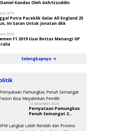
/Daniel Kandas Oleh Goh/Izzuddin
aret 2019
gal Putra Paceklik Gelar All England 25
n, Ini Saran Untuk Jonatan dkk
aret 2019
semen F1 2019 Usai Bottas Menangi GP
ralia
Selengkapnya
olitik
13 November 2024
Pernyataan Pamungkas
Penuh Semangat 2
Paslon Bisa Meyakinkan
Pemilih