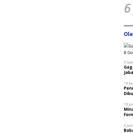
6
Ol
9 Sep
Gaga
Jaba
19 Ju
Pen
Dibu
Disi
19 Ju
Mina
Form
6 Jun
Bab