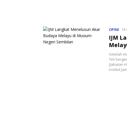
OPINI
19 
IJM L
Melay
Setelah m
Tim berger
(Jabatan H
institut Ja