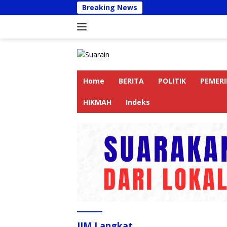
Langsung
Breaking News
Kapolres
ke
konten
Home
BERITA
POLITIK
PEMER
HIKMAH
Indeks
IJM Langkat