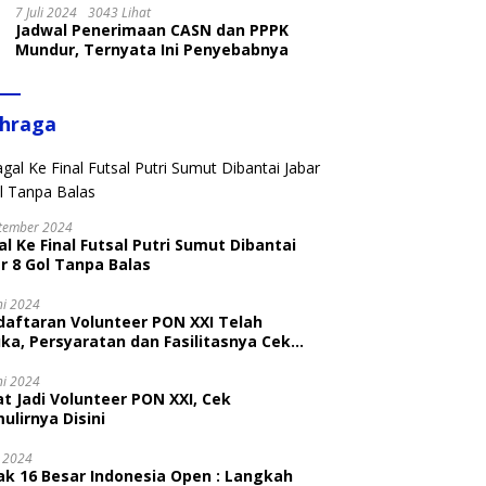
7 Juli 2024
3043 Lihat
Jadwal Penerimaan CASN dan PPPK
Mundur, Ternyata Ini Penyebabnya
ahraga
tember 2024
l Ke Final Futsal Putri Sumut Dibantai
r 8 Gol Tanpa Balas
ni 2024
daftaran Volunteer PON XXI Telah
ka, Persyaratan dan Fasilitasnya Cek
ni
ni 2024
t Jadi Volunteer PON XXI, Cek
ulirnya Disini
i 2024
ak 16 Besar Indonesia Open : Langkah