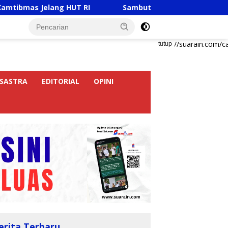
elang HUT RI
Sambut HUT RI Ke-81, Ricky Anthony Bu
https://suarain.com/c
tutup
SASTRA
EDITORIAL
OPINI
erita Terbaru