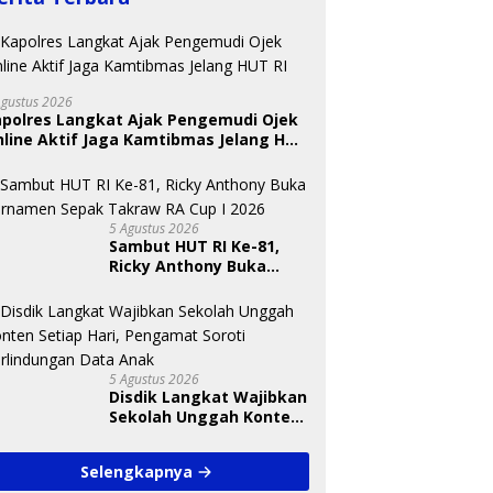
Agustus 2026
apolres Langkat Ajak Pengemudi Ojek
line Aktif Jaga Kamtibmas Jelang HUT
 Nugraheni: Festival
BKSDA Segera Evaluasi
U
ng Anak Harus Jadi
Perkebunan Sawit di
T
kan Berkelanjutan
Kawasan Konservasi di
S
5 Agustus 2026
indungan Anak
Langkat
A
Sambut HUT RI Ke-81,
Ricky Anthony Buka
Turnamen Sepak
Takraw RA Cup I 2026
5 Agustus 2026
Disdik Langkat Wajibkan
Sekolah Unggah Konten
Setiap Hari, Pengamat
Soroti Perlindungan
Selengkapnya
Data Anak