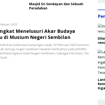
Masjid Sri Sendayan dan Sebuah
Peradaban
Pe
Februari 2025
angkat Menelusuri Akar Budaya
u di Musium Negeri Sembilan
Dila
ren
elakukan beberapa kunjungan sejak 16 Pebruari 2025 kemarin,
ak menuju negeri sembilan lawatan berikutnya yaitu JHEAINS
al Ehwal Agama Islam Negeri Sembilan). Sebagai informasi, Tim
m’iyah…
Lant
Rem
Inga
Pem
Ter