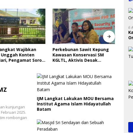
6 
K
On
RI
Langkat Wajibkan
Perkebunan Sawit Kepung
Indri
 Unggah Konten
Kawasan Konservasi SM
Saya
ari, Pengamat Soroti
KGLTL, Aktivis Desak
Gera
ungan Data Anak
Penindakan
Perl
 MZ
IJM Langkat Lakukan MOU Bersama
Institut Agama Islam Hidayatullah
ukan kunjungan
Batam
Februari 2025.
 tim rombongan