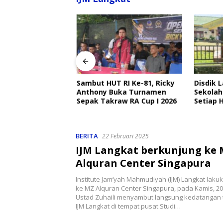
angkat Ajak
Sambut HUT RI Ke-81, Ricky
Disdik 
Ojek Online Aktif
Anthony Buka Turnamen
Sekolah
bmas Jelang HUT
Sepak Takraw RA Cup I 2026
Setiap H
Perlind
BERITA
22 Februari 2025
IJM Langkat berkunjung ke
Alquran Center Singapura
Institute Jam’yah Mahmudiyah (IJM) Langkat lak
ke MZ Alquran Center Singapura, pada Kamis, 20 
Ustad Zuhaili menyambut langsung kedatangan
IJM Langkat di tempat pusat Studi…