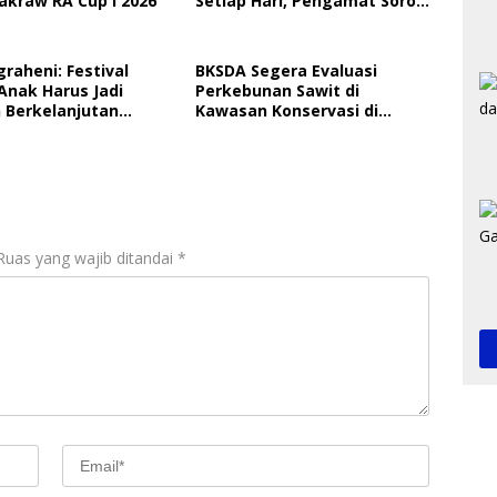
akraw RA Cup I 2026
Setiap Hari, Pengamat Soroti
Perlindungan Data Anak
graheni: Festival
BKSDA Segera Evaluasi
Anak Harus Jadi
Perkebunan Sawit di
 Berkelanjutan
Kawasan Konservasi di
ungan Anak
Langkat
Ruas yang wajib ditandai
*