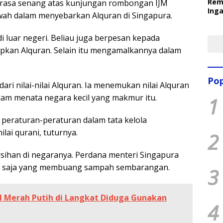
Rem
erasa senang atas kunjungan rombongan IJM
Inga
wah dalam menyebarkan Alquran di Singapura.
Pem
Ter
i luar negeri. Beliau juga berpesan kepada
pkan Alquran. Selain itu mengamalkannya dalam
Pop
ri nilai-nilai Alquran. Ia menemukan nilai Alquran
lam menata negara kecil yang makmur itu.
1
peraturan-peraturan dalam tata kelola
lai qurani, tuturnya.
2
ihan di negaranya. Perdana menteri Singapura
pa saja yang membuang sampah sembarangan.
3
 Merah Putih di Langkat Diduga Gunakan
4