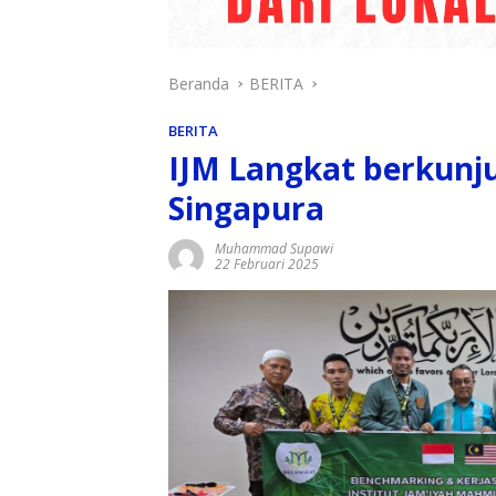
Beranda
BERITA
BERITA
IJM Langkat berkunj
Singapura
Muhammad Supawi
22 Februari 2025