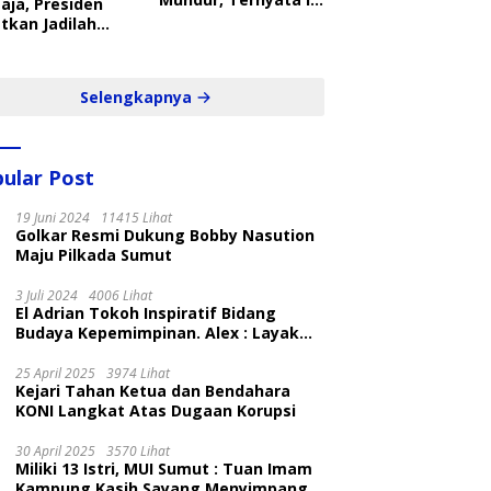
aja, Presiden
Penyebabnya
tkan Jadilah
belajar Yang
ampil dan Cepat
Selengkapnya
ular Post
19 Juni 2024
11415 Lihat
Golkar Resmi Dukung Bobby Nasution
Maju Pilkada Sumut
3 Juli 2024
4006 Lihat
El Adrian Tokoh Inspiratif Bidang
Budaya Kepemimpinan. Alex : Layak
dan Patut
25 April 2025
3974 Lihat
Kejari Tahan Ketua dan Bendahara
KONI Langkat Atas Dugaan Korupsi
30 April 2025
3570 Lihat
Miliki 13 Istri, MUI Sumut : Tuan Imam
Kampung Kasih Sayang Menyimpang