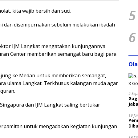
5
at, kita wajib bersih dan suci.
ami dan disempurnakan sebelum melakukan ibadah
6
rektor IJM Langkat mengatakan kunjungannya
quran Center memberikan semangat baru bagi para
Ol
unjung ke Medan untuk memberikan semangat,
para ulama Langkat. Terkhusus kalangan muda agar
quran.
9 Sep
Gaga
Jaba
Singapura dan IJM Langkat saling bertukar
.
19 Ju
Pen
erpamitan untuk mengadakan kegiatan kunjungan
Dibu
Disi
19 Ju