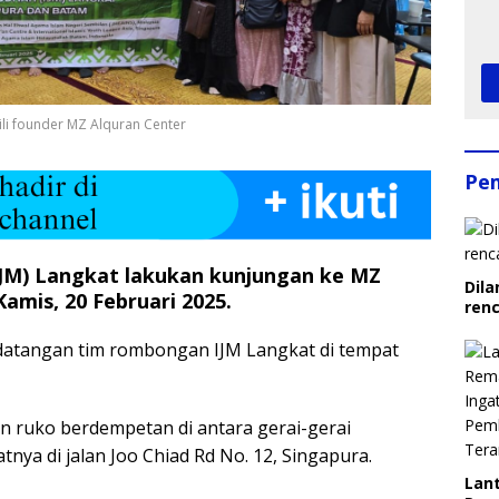
li founder MZ Alquran Center
Pe
IJM) Langkat lakukan kunjungan ke MZ
Dila
amis, 20 Februari 2025.
ren
datangan tim rombongan IJM Langkat di tempat
n ruko berdempetan di antara gerai-gerai
nya di jalan Joo Chiad Rd No. 12, Singapura.
Lant