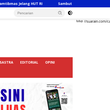
ng HUT RI
Sambut HUT RI Ke-81, Ricky Anthony Buka 
https://suarain.com/c
tutup
SASTRA
EDITORIAL
OPINI