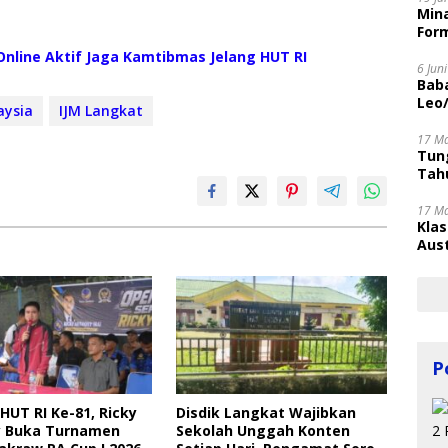
Mina
Form
nline Aktif Jaga Kamtibmas Jelang HUT RI
6 Jun
Bab
Leo
aysia
IJM Langkat
17 M
Tung
Tahu
17 M
Kla
Aust
P
HUT RI Ke-81, Ricky
Disdik Langkat Wajibkan
 Buka Turnamen
Sekolah Unggah Konten