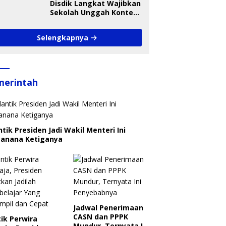
Disdik Langkat Wajibkan
Sekolah Unggah Konten
Setiap Hari, Pengamat
Soroti Perlindungan
Selengkapnya
Data Anak
merintah
ntik Presiden Jadi Wakil Menteri Ini
canana Ketiganya
Jadwal Penerimaan
CASN dan PPPK
ik Perwira
Mundur, Ternyata Ini