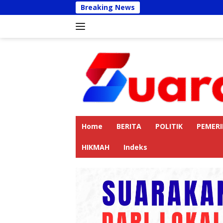
Langsung
Breaking News
Kapolres La
ke
konten
Home
BERITA
POLITIK
PEMER
HIKMAH
Indeks