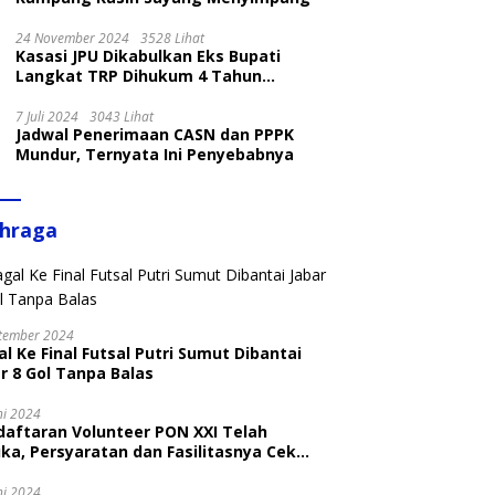
24 November 2024
3528 Lihat
Kasasi JPU Dikabulkan Eks Bupati
Langkat TRP Dihukum 4 Tahun
Penjara
7 Juli 2024
3043 Lihat
Jadwal Penerimaan CASN dan PPPK
Mundur, Ternyata Ini Penyebabnya
ahraga
tember 2024
l Ke Final Futsal Putri Sumut Dibantai
r 8 Gol Tanpa Balas
ni 2024
daftaran Volunteer PON XXI Telah
ka, Persyaratan dan Fasilitasnya Cek
ni
ni 2024