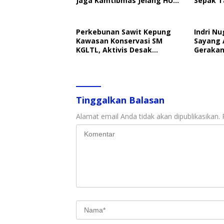
Jaga Kamtibmas Jelang HUT
Sepak T
RI
Perkebunan Sawit Kepung
Indri Nu
Kawasan Konservasi SM
Sayang 
KGLTL, Aktivis Desak
Gerakan
Penindakan
Perlind
Tinggalkan Balasan
Alamat email Anda tidak akan dipublikasikan.