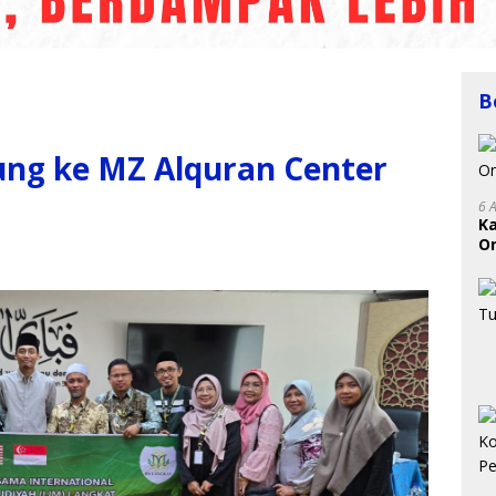
B
ung ke MZ Alquran Center
6 
K
On
RI