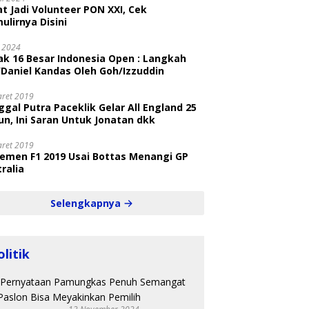
t Jadi Volunteer PON XXI, Cek
ulirnya Disini
i 2024
ak 16 Besar Indonesia Open : Langkah
/Daniel Kandas Oleh Goh/Izzuddin
aret 2019
gal Putra Paceklik Gelar All England 25
n, Ini Saran Untuk Jonatan dkk
aret 2019
semen F1 2019 Usai Bottas Menangi GP
ralia
Selengkapnya
olitik