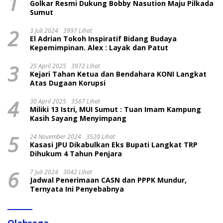
1
Golkar Resmi Dukung Bobby Nasution Maju Pilkada
Sumut
2
3 Juli 2024
3997 Lihat
El Adrian Tokoh Inspiratif Bidang Budaya
Kepemimpinan. Alex : Layak dan Patut
3
25 April 2025
3972 Lihat
Kejari Tahan Ketua dan Bendahara KONI Langkat
Atas Dugaan Korupsi
4
30 April 2025
3567 Lihat
Miliki 13 Istri, MUI Sumut : Tuan Imam Kampung
Kasih Sayang Menyimpang
5
24 November 2024
3520 Lihat
Kasasi JPU Dikabulkan Eks Bupati Langkat TRP
Dihukum 4 Tahun Penjara
6
7 Juli 2024
3042 Lihat
Jadwal Penerimaan CASN dan PPPK Mundur,
Ternyata Ini Penyebabnya