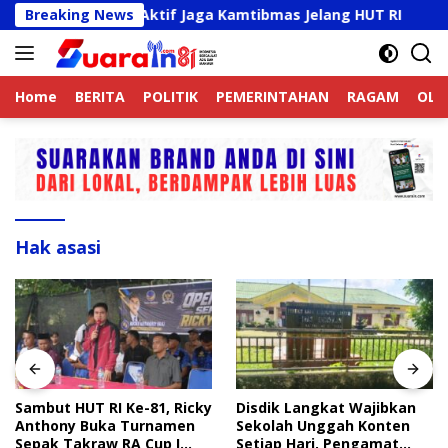
Langsung
Ojek Online Aktif Jaga Kamtibmas Jelang HUT RI
Breaking News
Sam
ke
konten
Home
BERITA
POLITIK
PEMERINTAHAN
RAGAM
OLA
Hak asasi
Sambut HUT RI Ke-81, Ricky
Disdik Langkat Wajibkan
Anthony Buka Turnamen
Sekolah Unggah Konten
Sepak Takraw RA Cup I
Setiap Hari, Pengamat