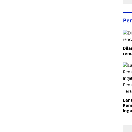
Pe
Dila
ren
Lant
Rem
Inga
Pem
Ter