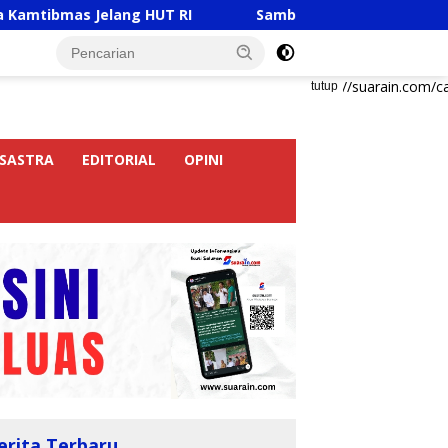
 Jelang HUT RI
Sambut HUT RI Ke-81, Ricky Anthony B
https://suarain.com/c
tutup
SASTRA
EDITORIAL
OPINI
erita Terbaru