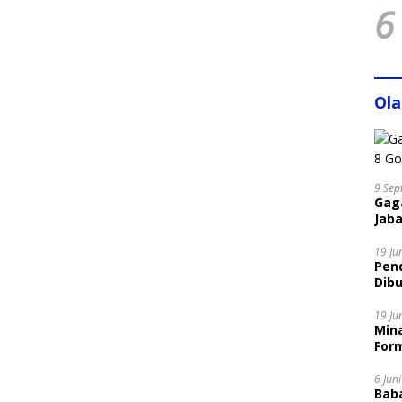
6
Ol
9 Sep
Gaga
Jaba
19 Ju
Pen
Dibu
Disi
19 Ju
Mina
Form
6 Jun
Bab