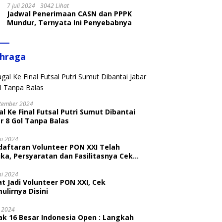
7 Juli 2024
3042 Lihat
Jadwal Penerimaan CASN dan PPPK
Mundur, Ternyata Ini Penyebabnya
ahraga
tember 2024
l Ke Final Futsal Putri Sumut Dibantai
r 8 Gol Tanpa Balas
ni 2024
daftaran Volunteer PON XXI Telah
ka, Persyaratan dan Fasilitasnya Cek
ni
ni 2024
t Jadi Volunteer PON XXI, Cek
ulirnya Disini
i 2024
ak 16 Besar Indonesia Open : Langkah