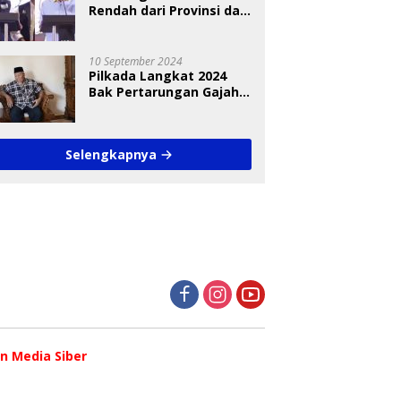
Rendah dari Provinsi dan
Nasional Diungkap Saat
Debat Pilkada
10 September 2024
Pilkada Langkat 2024
Bak Pertarungan Gajah
dan Semut
Selengkapnya
 Media Siber