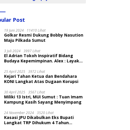
ular Post
19 Juni 2024
11410 Lihat
Golkar Resmi Dukung Bobby Nasution
Maju Pilkada Sumut
3 Juli 2024
3997 Lihat
El Adrian Tokoh Inspiratif Bidang
Budaya Kepemimpinan. Alex : Layak
dan Patut
25 April 2025
3972 Lihat
Kejari Tahan Ketua dan Bendahara
KONI Langkat Atas Dugaan Korupsi
30 April 2025
3567 Lihat
Miliki 13 Istri, MUI Sumut : Tuan Imam
Kampung Kasih Sayang Menyimpang
24 November 2024
3520 Lihat
Kasasi JPU Dikabulkan Eks Bupati
Langkat TRP Dihukum 4 Tahun
Penjara