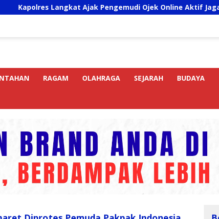
es Langkat Ajak Pengemudi Ojek Online Aktif Jaga Kamtibmas
INTAHAN
RAGAM
OLAHRAGA
SEJARAH
BUDAYA
maret Diprotes Pemuda Pakpak Indonesia
B