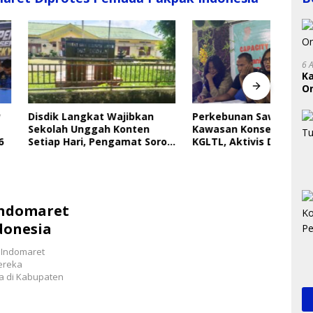
6 
K
On
Indri
RI
Saya
Langkat Wajibkan
Perkebunan Sawit Kepung
Gera
 Unggah Konten
Kawasan Konservasi SM
Perl
ari, Pengamat Soroti
KGLTL, Aktivis Desak
ungan Data Anak
Penindakan
Indomaret
donesia
i Indomaret
ereka
a di Kabupaten