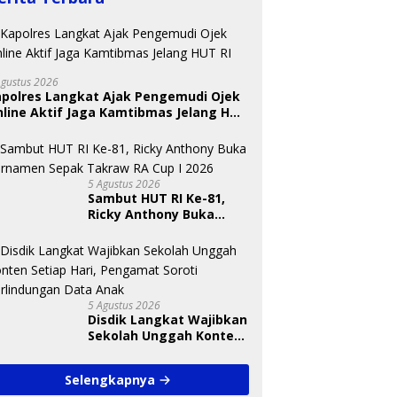
Agustus 2026
apolres Langkat Ajak Pengemudi Ojek
BKSDA Segera Evaluasi
line Aktif Jaga Kamtibmas Jelang HUT
Perkebunan Sawit di
 Nugraheni: Festival
U
Kawasan Konservasi di
ng Anak Harus Jadi
T
Langkat
kan Berkelanjutan
S
indungan Anak
A
5 Agustus 2026
Sambut HUT RI Ke-81,
Ricky Anthony Buka
Turnamen Sepak
Takraw RA Cup I 2026
5 Agustus 2026
Disdik Langkat Wajibkan
Sekolah Unggah Konten
Setiap Hari, Pengamat
Soroti Perlindungan
Selengkapnya
Data Anak