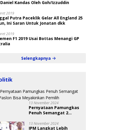
/Daniel Kandas Oleh Goh/Izzuddin
aret 2019
gal Putra Paceklik Gelar All England 25
n, Ini Saran Untuk Jonatan dkk
aret 2019
semen F1 2019 Usai Bottas Menangi GP
ralia
Selengkapnya
olitik
13 November 2024
Pernyataan Pamungkas
Penuh Semangat 2
Paslon Bisa Meyakinkan
Pemilih
13 November 2024
IPM Langkat Lebih