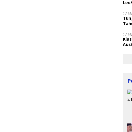
Leo
17 M
Tung
Tahu
17 M
Kla
Aust
P