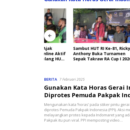
angkat Ajak
Sambut HUT RI Ke-81, Ricky
Disdik 
Ojek Online Aktif
Anthony Buka Turnamen
Sekolah
bmas Jelang HUT
Sepak Takraw RA Cup I 2026
Setiap H
Perlind
BERITA
7 Februari 2025
Gunakan Kata Horas Gerai 
Diprotes Pemuda Pakpak In
Mengunakan kata ‘horas’ pada stiker pintu gera
diprotes Pemuda Pakpak Indonesia (PPI). Aksi m
melayangkan protes kepada Indomaret yang ad
Pakpak itu pun viral. PPI memposting video…