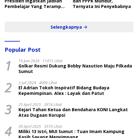
Presiden Ingatkan Jadilah
dan PPPK Mundur,
Pembelajar Yang Terampil
Ternyata Ini Penyebabnya
dan Cepat
Selengkapnya
Popular Post
1
19 Juni 2024
11415 Lihat
Golkar Resmi Dukung Bobby Nasution Maju Pilkada
Sumut
2
3 Juli 2024
4006 Lihat
El Adrian Tokoh Inspiratif Bidang Budaya
Kepemimpinan. Alex : Layak dan Patut
3
25 April 2025
3974 Lihat
Kejari Tahan Ketua dan Bendahara KONI Langkat
Atas Dugaan Korupsi
4
30 April 2025
3570 Lihat
Miliki 13 Istri, MUI Sumut : Tuan Imam Kampung
Kasih Sayang Menyimpang