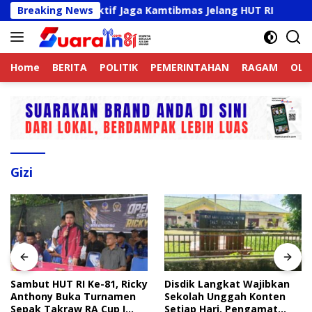
Langsung
jek Online Aktif Jaga Kamtibmas Jelang HUT RI
Breaking News
Sambu
ke
konten
Home
BERITA
POLITIK
PEMERINTAHAN
RAGAM
OLA
Gizi
Sambut HUT RI Ke-81, Ricky
Disdik Langkat Wajibkan
Anthony Buka Turnamen
Sekolah Unggah Konten
Sepak Takraw RA Cup I
Setiap Hari, Pengamat