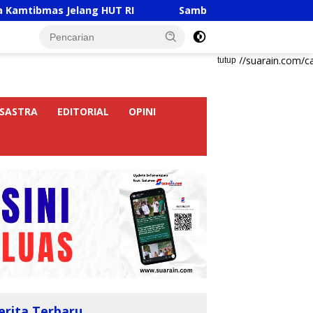
Jelang HUT RI
Sambut HUT RI Ke-81, Ricky Anthony B
https://suarain.com/c
tutup
SASTRA
EDITORIAL
OPINI
erita Terbaru