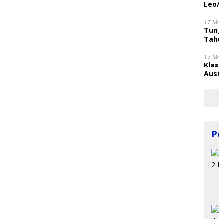
Leo
17 M
Tung
Tahu
17 M
Kla
Aust
P