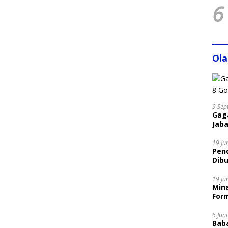
6
Ol
9 Sep
Gaga
Jaba
19 Ju
Pen
Dibu
Disi
19 Ju
Mina
Form
6 Jun
Bab