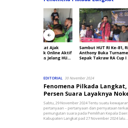
angkat Ajak
Sambut HUT RI Ke-81, Ricky
Disdik 
Ojek Online Aktif
Anthony Buka Turnamen
Sekolah
bmas Jelang HUT
Sepak Takraw RA Cup I 2026
Setiap H
Perlind
EDITORIAL
30 November 2024
Fenomena Pilkada Langkat, 
Persen Suara Layaknya Noke
Papua
Sabtu, 29 November 2024 Tentu suatu kewajaran
pertanyaan – pertanyaan dan pernyataan terka
pemungutan suara pada Pemilihan Kepala Daera
Kabupaten Langkat pad 27 November 2024 lalu…