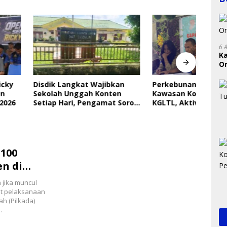
6 
K
On
RI
Langkat Wajibkan
Perkebunan Sawit Kepung
Indri
 Unggah Konten
Kawasan Konservasi SM
Saya
ari, Pengamat Soroti
KGLTL, Aktivis Desak
Gera
ungan Data Anak
Penindakan
Perl
100
n di
 jika muncul
it pelaksanaan
h (Pilkada)
.