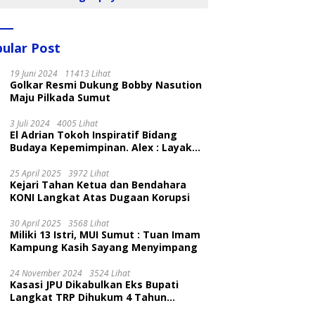
ular Post
19 Juni 2024
11413 Lihat
Golkar Resmi Dukung Bobby Nasution
Maju Pilkada Sumut
3 Juli 2024
4005 Lihat
El Adrian Tokoh Inspiratif Bidang
Budaya Kepemimpinan. Alex : Layak
dan Patut
25 April 2025
3972 Lihat
Kejari Tahan Ketua dan Bendahara
KONI Langkat Atas Dugaan Korupsi
30 April 2025
3568 Lihat
Miliki 13 Istri, MUI Sumut : Tuan Imam
Kampung Kasih Sayang Menyimpang
24 November 2024
3524 Lihat
Kasasi JPU Dikabulkan Eks Bupati
Langkat TRP Dihukum 4 Tahun
Penjara