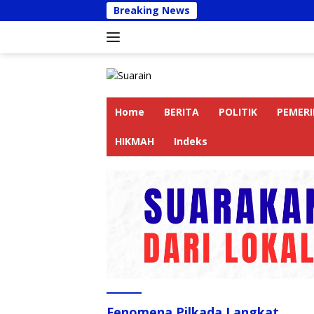
Langsung
Breaking News
Kapolre
ke
konten
Home
BERITA
POLITIK
PEMER
HIKMAH
Indeks
Fenomena Pilkada Langkat