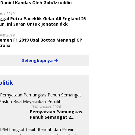
/Daniel Kandas Oleh Goh/Izzuddin
aret 2019
gal Putra Paceklik Gelar All England 25
n, Ini Saran Untuk Jonatan dkk
aret 2019
semen F1 2019 Usai Bottas Menangi GP
ralia
Selengkapnya
olitik
13 November 2024
Pernyataan Pamungkas
Penuh Semangat 2
Paslon Bisa Meyakinkan
Pemilih