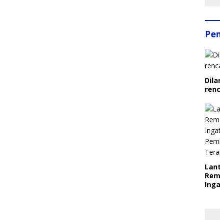
Pe
Dila
ren
Lant
Rem
Inga
Pem
Ter