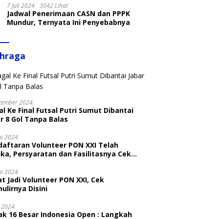
7 Juli 2024
3042 Lihat
Jadwal Penerimaan CASN dan PPPK
Mundur, Ternyata Ini Penyebabnya
ahraga
tember 2024
l Ke Final Futsal Putri Sumut Dibantai
r 8 Gol Tanpa Balas
ni 2024
daftaran Volunteer PON XXI Telah
ka, Persyaratan dan Fasilitasnya Cek
ni
ni 2024
t Jadi Volunteer PON XXI, Cek
ulirnya Disini
i 2024
ak 16 Besar Indonesia Open : Langkah