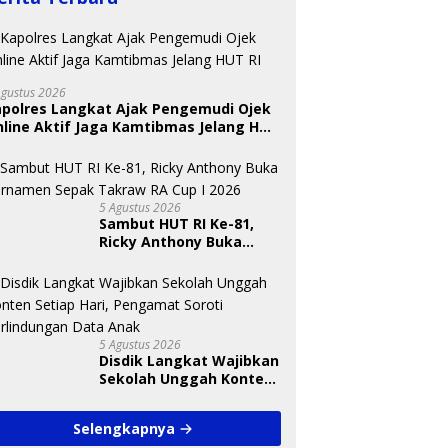
Agustus 2026
apolres Langkat Ajak Pengemudi Ojek
line Aktif Jaga Kamtibmas Jelang HUT
 Nugraheni: Festival
BKSDA Segera Evaluasi
U
ng Anak Harus Jadi
Perkebunan Sawit di
T
kan Berkelanjutan
Kawasan Konservasi di
S
5 Agustus 2026
indungan Anak
Langkat
A
Sambut HUT RI Ke-81,
Ricky Anthony Buka
Turnamen Sepak
Takraw RA Cup I 2026
5 Agustus 2026
Disdik Langkat Wajibkan
Sekolah Unggah Konten
Setiap Hari, Pengamat
Soroti Perlindungan
Selengkapnya
Data Anak