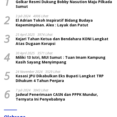
1
Golkar Resmi Dukung Bobby Nasution Maju Pilkada
Sumut
2
3 Juli 2024
4006 Lihat
El Adrian Tokoh Inspiratif Bidang Budaya
Kepemimpinan. Alex : Layak dan Patut
3
25 April 2025
3974 Lihat
Kejari Tahan Ketua dan Bendahara KONI Langkat
Atas Dugaan Korupsi
4
30 April 2025
3571 Lihat
Miliki 13 Istri, MUI Sumut : Tuan Imam Kampung
Kasih Sayang Menyimpang
5
24 November 2024
3529 Lihat
Kasasi JPU Dikabulkan Eks Bupati Langkat TRP
Dihukum 4 Tahun Penjara
6
7 Juli 2024
3043 Lihat
Jadwal Penerimaan CASN dan PPPK Mundur,
Ternyata Ini Penyebabnya