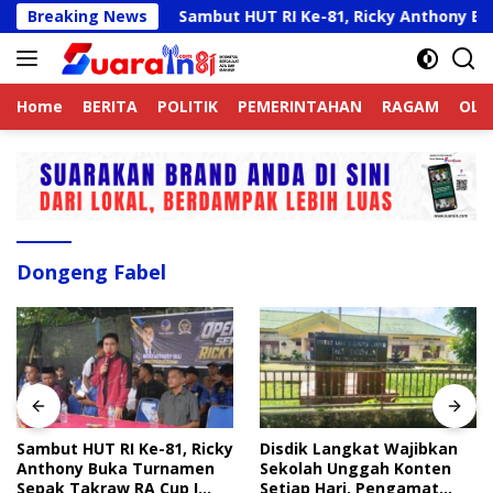
Langsung
UT RI
Breaking News
Sambut HUT RI Ke-81, Ricky Anthony Buka Turn
ke
konten
Home
BERITA
POLITIK
PEMERINTAHAN
RAGAM
OLA
Dongeng Fabel
Sambut HUT RI Ke-81, Ricky
Disdik Langkat Wajibkan
Anthony Buka Turnamen
Sekolah Unggah Konten
Sepak Takraw RA Cup I
Setiap Hari, Pengamat