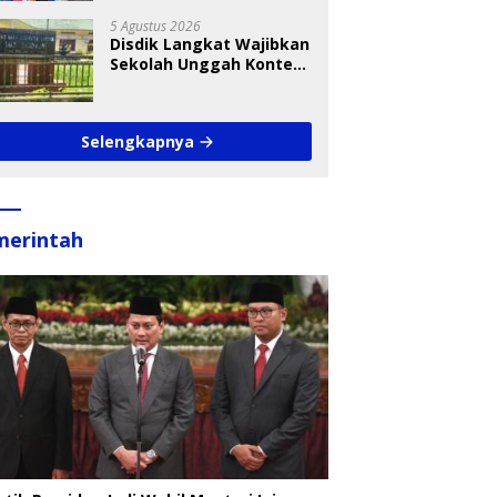
Takraw RA Cup I 2026
5 Agustus 2026
Disdik Langkat Wajibkan
Sekolah Unggah Konten
Setiap Hari, Pengamat
Soroti Perlindungan
Data Anak
Selengkapnya
merintah