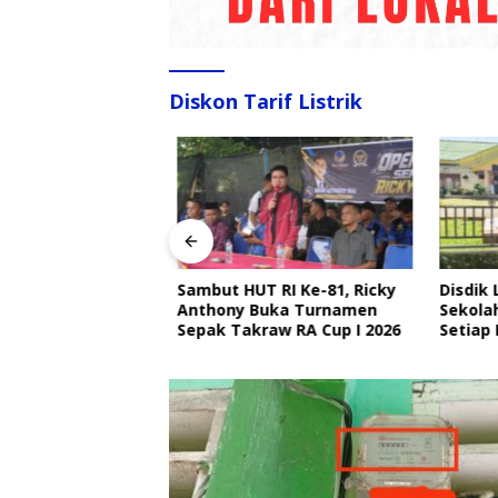
Diskon Tarif Listrik
Sambut HUT RI Ke-81, Ricky
Disdik 
angkat Ajak
Anthony Buka Turnamen
Sekolah
Ojek Online Aktif
Sepak Takraw RA Cup I 2026
Setiap H
bmas Jelang HUT
Perlind