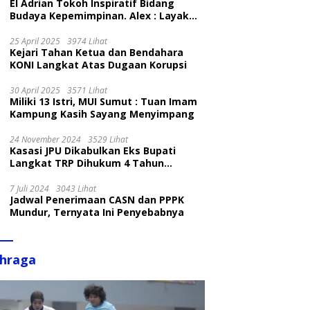
El Adrian Tokoh Inspiratif Bidang
Budaya Kepemimpinan. Alex : Layak
dan Patut
25 April 2025
3974 Lihat
Kejari Tahan Ketua dan Bendahara
KONI Langkat Atas Dugaan Korupsi
30 April 2025
3571 Lihat
Miliki 13 Istri, MUI Sumut : Tuan Imam
Kampung Kasih Sayang Menyimpang
24 November 2024
3529 Lihat
Kasasi JPU Dikabulkan Eks Bupati
Langkat TRP Dihukum 4 Tahun
Penjara
7 Juli 2024
3043 Lihat
Jadwal Penerimaan CASN dan PPPK
Mundur, Ternyata Ini Penyebabnya
ahraga