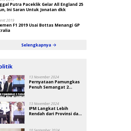
gal Putra Paceklik Gelar All England 25
n, Ini Saran Untuk Jonatan dkk
aret 2019
semen F1 2019 Usai Bottas Menangi GP
ralia
Selengkapnya
olitik
13 November 2024
Pernyataan Pamungkas
Penuh Semangat 2
Paslon Bisa Meyakinkan
Pemilih
13 November 2024
IPM Langkat Lebih
Rendah dari Provinsi dan
Nasional Diungkap Saat
Debat Pilkada
10 September 2024