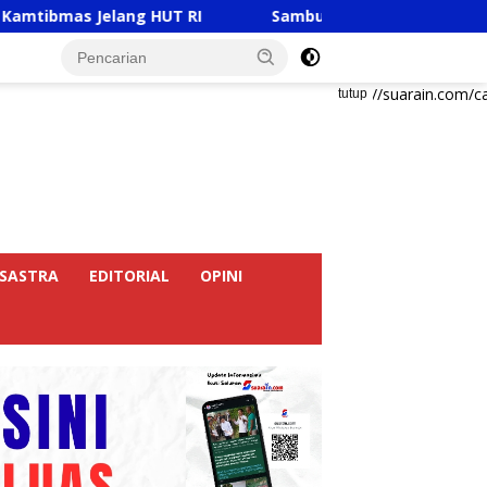
ng HUT RI
Sambut HUT RI Ke-81, Ricky Anthony Buka 
https://suarain.com/c
tutup
SASTRA
EDITORIAL
OPINI