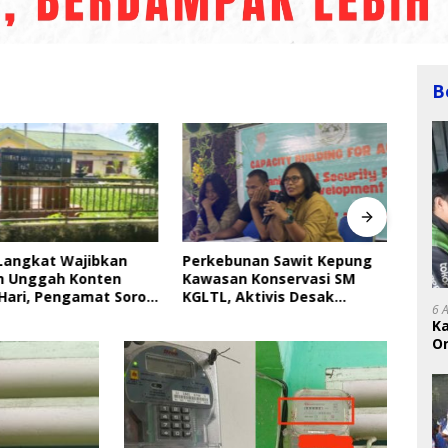
B
Langkat Wajibkan
Perkebunan Sawit Kepung
Indri
 Unggah Konten
Kawasan Konservasi SM
Saya
ari, Pengamat Soroti
KGLTL, Aktivis Desak
Gera
6 
ungan Data Anak
Penindakan
Perl
K
On
RI