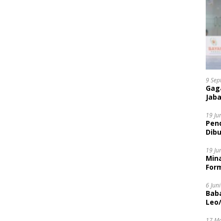
9 Sep
Gaga
Jaba
19 Ju
Pen
Dibu
Disi
19 Ju
Mina
Form
6 Jun
Bab
Leo
17 M