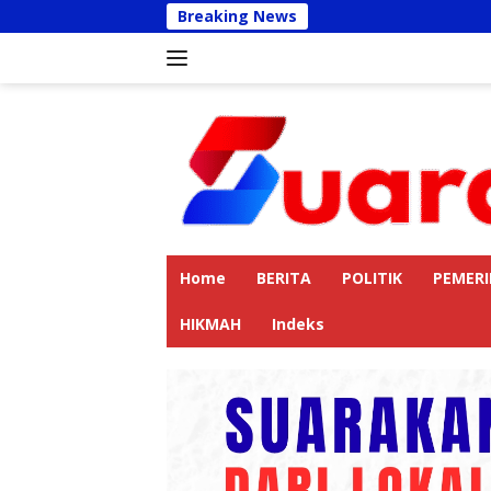
Langsung
Breaking News
Kapolres La
ke
konten
Home
BERITA
POLITIK
PEMER
HIKMAH
Indeks