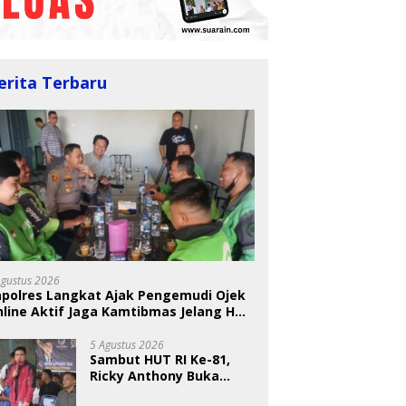
erita Terbaru
 Nugraheni: Festival
BKSDA Segera Evaluasi
U
ng Anak Harus Jadi
Perkebunan Sawit di
T
kan Berkelanjutan
Kawasan Konservasi di
S
Agustus 2026
indungan Anak
Langkat
A
apolres Langkat Ajak Pengemudi Ojek
line Aktif Jaga Kamtibmas Jelang HUT
5 Agustus 2026
Sambut HUT RI Ke-81,
Ricky Anthony Buka
Turnamen Sepak