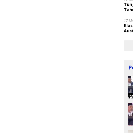
Tung
Tahu
17 M
Kla
Aust
P