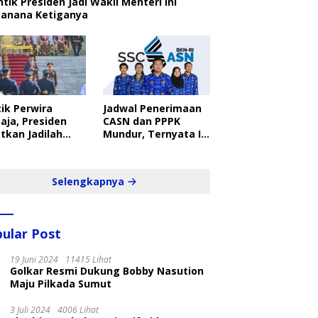
ntik Presiden Jadi Wakil Menteri Ini
canana Ketiganya
ik Perwira
Jadwal Penerimaan
aja, Presiden
CASN dan PPPK
tkan Jadilah
Mundur, Ternyata Ini
belajar Yang
Penyebabnya
ampil dan Cepat
Selengkapnya
ular Post
19 Juni 2024
11415 Lihat
Golkar Resmi Dukung Bobby Nasution
Maju Pilkada Sumut
3 Juli 2024
4006 Lihat