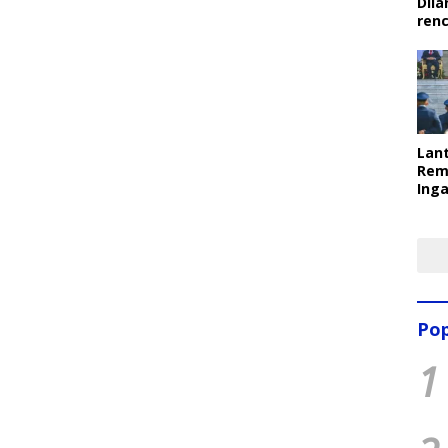
Dila
ren
Lant
Rem
Inga
Pem
Ter
Pop
1