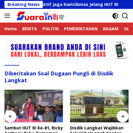
Langsung
ek Online Aktif Jaga Kamtibmas Jelang HUT RI
Breaking News
Sambu
ke
konten
Home
BERITA
POLITIK
PEMERINTAHAN
RAGAM
OLA
Diberitakan Soal Dugaan Pungli di Disdik
Langkat
Sambut HUT RI Ke-81, Ricky
Disdik Langkat Wajibkan