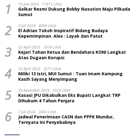
1
19 Juni 2024
11415 Lihat
Golkar Resmi Dukung Bobby Nasution Maju Pilkada
Sumut
2
3 Juli 2024
4006 Lihat
El Adrian Tokoh Inspiratif Bidang Budaya
Kepemimpinan. Alex : Layak dan Patut
3
25 April 2025
3974 Lihat
Kejari Tahan Ketua dan Bendahara KONI Langkat
Atas Dugaan Korupsi
4
30 April 2025
3571 Lihat
Miliki 13 Istri, MUI Sumut : Tuan Imam Kampung
Kasih Sayang Menyimpang
5
24 November 2024
3529 Lihat
Kasasi JPU Dikabulkan Eks Bupati Langkat TRP
Dihukum 4 Tahun Penjara
6
7 Juli 2024
3043 Lihat
Jadwal Penerimaan CASN dan PPPK Mundur,
Ternyata Ini Penyebabnya