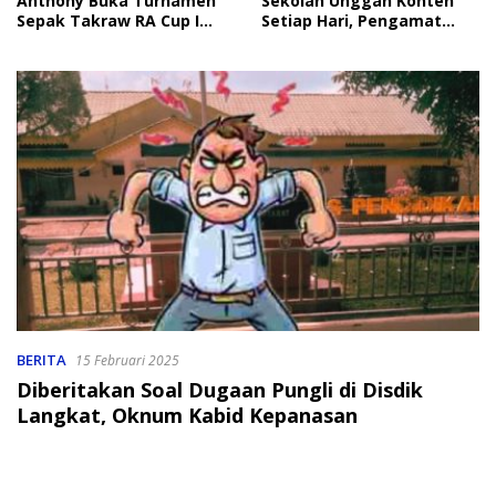
Anthony Buka Turnamen
Sekolah Unggah Konten
Sepak Takraw RA Cup I
Setiap Hari, Pengamat
2026
Soroti Perlindungan Data
Anak
BERITA
15 Februari 2025
Diberitakan Soal Dugaan Pungli di Disdik
Langkat, Oknum Kabid Kepanasan