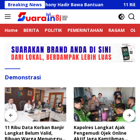
Langsung
r, Ricky Anthony Hadir Bawa Bantuan
Breaking News
11 Ribu Data Ko
ke
konten
Home
BERITA
POLITIK
PEMERINTAHAN
RAGAM
OLA
Demonstrasi
11 Ribu Data Korban Banjir
Kapolres Langkat Ajak
Langkat Belum Valid,
Pengemudi Ojek Online
Ribuan Warga Menunggu
Aktif Jaga Kamtibmas