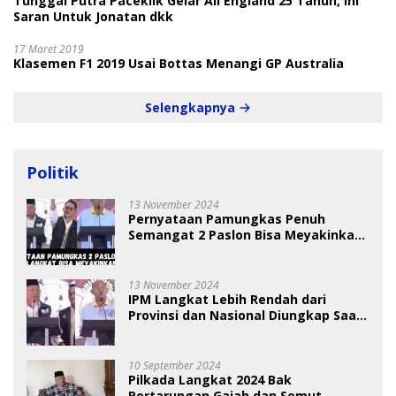
Tunggal Putra Paceklik Gelar All England 25 Tahun, Ini
Saran Untuk Jonatan dkk
17 Maret 2019
Klasemen F1 2019 Usai Bottas Menangi GP Australia
Selengkapnya
Politik
13 November 2024
Pernyataan Pamungkas Penuh
Semangat 2 Paslon Bisa Meyakinkan
Pemilih
13 November 2024
IPM Langkat Lebih Rendah dari
Provinsi dan Nasional Diungkap Saat
Debat Pilkada
10 September 2024
Pilkada Langkat 2024 Bak
Pertarungan Gajah dan Semut