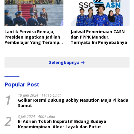
Lantik Perwira Remaja,
Jadwal Penerimaan CASN
Presiden Ingatkan Jadilah
dan PPPK Mundur,
Pembelajar Yang Terampil
Ternyata Ini Penyebabnya
dan Cepat
Selengkapnya
Popular Post
1
19 Juni 2024
11416 Lihat
Golkar Resmi Dukung Bobby Nasution Maju Pilkada
Sumut
2
3 Juli 2024
4007 Lihat
El Adrian Tokoh Inspiratif Bidang Budaya
Kepemimpinan. Alex : Layak dan Patut