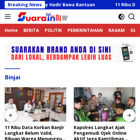
Langsung
icky Anthony Hadir Bawa Bantuan
Breaking News
11 Ribu Data Korba
ke
konten
Home
BERITA
POLITIK
PEMERINTAHAN
RAGAM
OLA
Binjai
11 Ribu Data Korban Banjir
Kapolres Langkat Ajak
Langkat Belum Valid,
Pengemudi Ojek Online
Ribuan Warga Menunggu
Aktif Jaga Kamtibmas