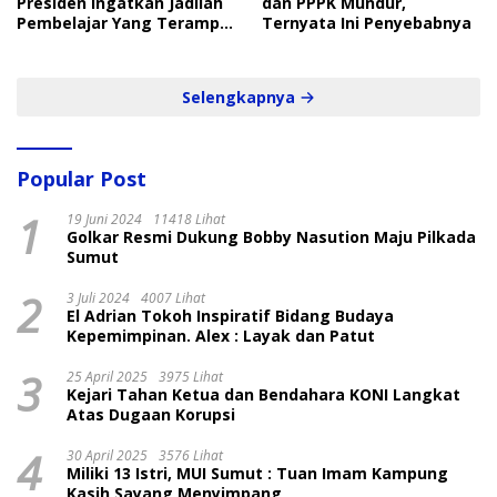
Presiden Ingatkan Jadilah
dan PPPK Mundur,
Pembelajar Yang Terampil
Ternyata Ini Penyebabnya
dan Cepat
Selengkapnya
Popular Post
1
19 Juni 2024
11418 Lihat
Golkar Resmi Dukung Bobby Nasution Maju Pilkada
Sumut
2
3 Juli 2024
4007 Lihat
El Adrian Tokoh Inspiratif Bidang Budaya
Kepemimpinan. Alex : Layak dan Patut
3
25 April 2025
3975 Lihat
Kejari Tahan Ketua dan Bendahara KONI Langkat
Atas Dugaan Korupsi
4
30 April 2025
3576 Lihat
Miliki 13 Istri, MUI Sumut : Tuan Imam Kampung
Kasih Sayang Menyimpang