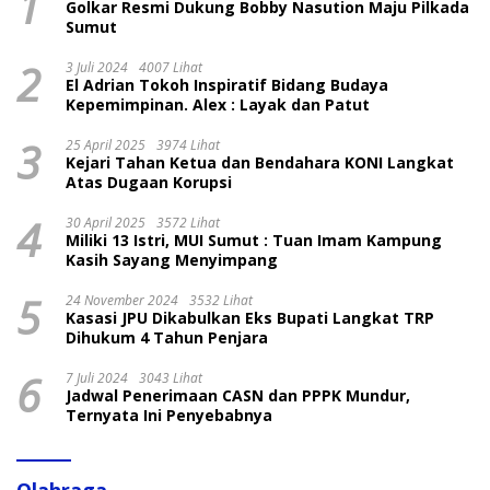
1
Golkar Resmi Dukung Bobby Nasution Maju Pilkada
Sumut
2
3 Juli 2024
4007 Lihat
El Adrian Tokoh Inspiratif Bidang Budaya
Kepemimpinan. Alex : Layak dan Patut
3
25 April 2025
3974 Lihat
Kejari Tahan Ketua dan Bendahara KONI Langkat
Atas Dugaan Korupsi
4
30 April 2025
3572 Lihat
Miliki 13 Istri, MUI Sumut : Tuan Imam Kampung
Kasih Sayang Menyimpang
5
24 November 2024
3532 Lihat
Kasasi JPU Dikabulkan Eks Bupati Langkat TRP
Dihukum 4 Tahun Penjara
6
7 Juli 2024
3043 Lihat
Jadwal Penerimaan CASN dan PPPK Mundur,
Ternyata Ini Penyebabnya