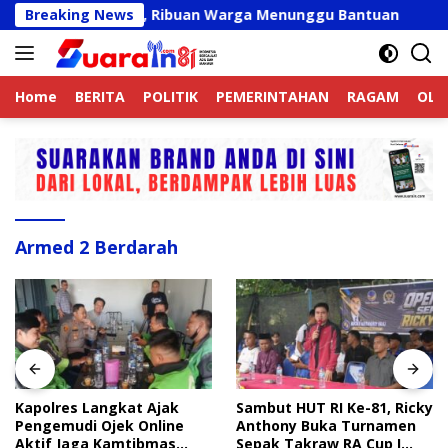
Langsung
t Belum Valid, Ribuan Warga Menunggu Bantuan
Breaking News
Kapol
ke
konten
Home
BERITA
POLITIK
PEMERINTAHAN
RAGAM
OLA
Armed 2 Berdarah
Kapolres Langkat Ajak
Sambut HUT RI Ke-81, Ricky
Pengemudi Ojek Online
Anthony Buka Turnamen
Aktif Jaga Kamtibmas
Sepak Takraw RA Cup I