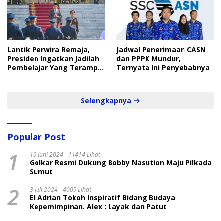
Lantik Perwira Remaja,
Jadwal Penerimaan CASN
Presiden Ingatkan Jadilah
dan PPPK Mundur,
Pembelajar Yang Terampil
Ternyata Ini Penyebabnya
dan Cepat
Selengkapnya
Popular Post
1
19 Juni 2024
11414 Lihat
Golkar Resmi Dukung Bobby Nasution Maju Pilkada
Sumut
2
3 Juli 2024
4005 Lihat
El Adrian Tokoh Inspiratif Bidang Budaya
Kepemimpinan. Alex : Layak dan Patut