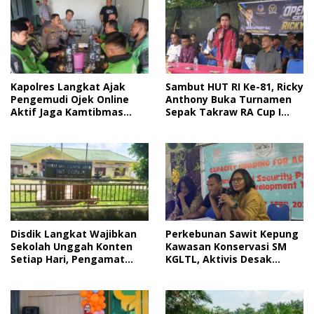
Sambut HUT RI Ke-81, Ricky
Kapolres Langkat Ajak
Anthony Buka Turnamen
Pengemudi Ojek Online
Sepak Takraw RA Cup I
Aktif Jaga Kamtibmas
2026
Jelang HUT RI
Disdik Langkat Wajibkan
Perkebunan Sawit Kepung
Sekolah Unggah Konten
Kawasan Konservasi SM
Setiap Hari, Pengamat
KGLTL, Aktivis Desak
Soroti Perlindungan Data
Penindakan
Anak