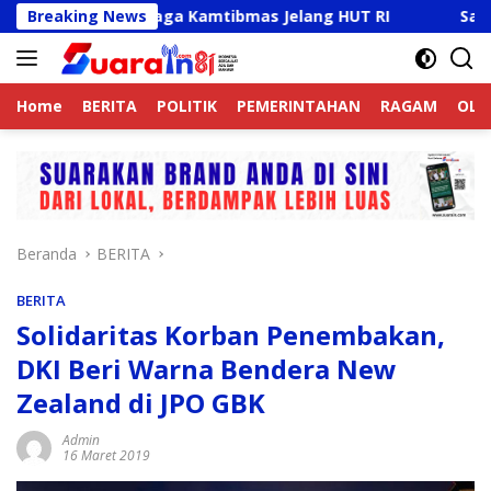
Langsung
e Aktif Jaga Kamtibmas Jelang HUT RI
Breaking News
Sambut HUT RI
ke
konten
Home
BERITA
POLITIK
PEMERINTAHAN
RAGAM
OLA
Beranda
BERITA
BERITA
Solidaritas Korban Penembakan,
DKI Beri Warna Bendera New
Zealand di JPO GBK
Admin
16 Maret 2019