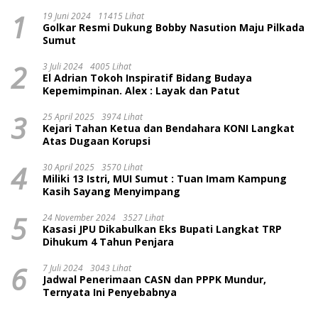
1
19 Juni 2024
11415 Lihat
Golkar Resmi Dukung Bobby Nasution Maju Pilkada
Sumut
2
3 Juli 2024
4005 Lihat
El Adrian Tokoh Inspiratif Bidang Budaya
Kepemimpinan. Alex : Layak dan Patut
3
25 April 2025
3974 Lihat
Kejari Tahan Ketua dan Bendahara KONI Langkat
Atas Dugaan Korupsi
4
30 April 2025
3570 Lihat
Miliki 13 Istri, MUI Sumut : Tuan Imam Kampung
Kasih Sayang Menyimpang
5
24 November 2024
3527 Lihat
Kasasi JPU Dikabulkan Eks Bupati Langkat TRP
Dihukum 4 Tahun Penjara
6
7 Juli 2024
3043 Lihat
Jadwal Penerimaan CASN dan PPPK Mundur,
Ternyata Ini Penyebabnya