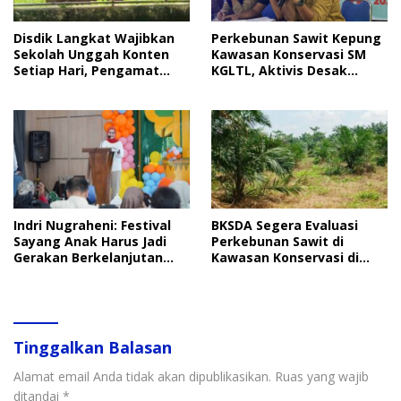
Disdik Langkat Wajibkan
Perkebunan Sawit Kepung
Sekolah Unggah Konten
Kawasan Konservasi SM
Setiap Hari, Pengamat
KGLTL, Aktivis Desak
Soroti Perlindungan Data
Penindakan
Anak
Indri Nugraheni: Festival
BKSDA Segera Evaluasi
Sayang Anak Harus Jadi
Perkebunan Sawit di
Gerakan Berkelanjutan
Kawasan Konservasi di
Perlindungan Anak
Langkat
Tinggalkan Balasan
Alamat email Anda tidak akan dipublikasikan.
Ruas yang wajib
ditandai
*