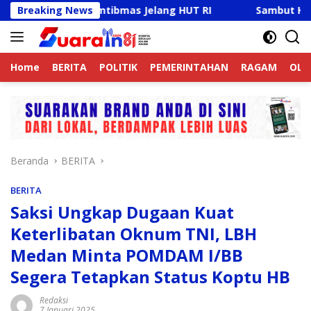
Langsung
aga Kamtibmas Jelang HUT RI
Breaking News
Sambut HUT RI Ke-81, Ri
ke
konten
Home
BERITA
POLITIK
PEMERINTAHAN
RAGAM
OLA
Beranda
BERITA
BERITA
Saksi Ungkap Dugaan Kuat
Keterlibatan Oknum TNI, LBH
Medan Minta POMDAM I/BB
Segera Tetapkan Status Koptu HB
Redaksi
7 Januari 2025